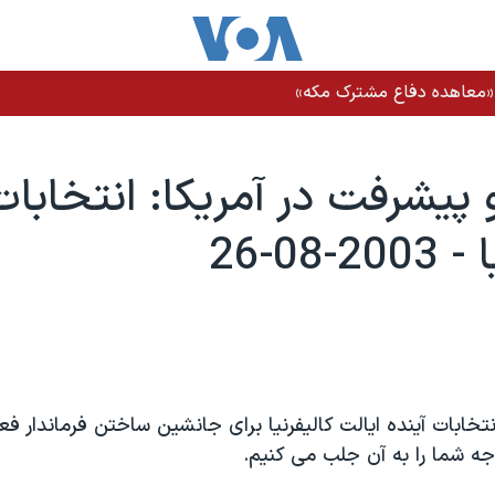
ز «معاهده دفاع مشترک مکه»
 پيشرفت در آمريکا: انتخابات
-08-26
تخابات آينده ايالت کاليفرنيا برای جانشين ساختن فرماندار فع
ه شما را به آن جلب می کنيم.