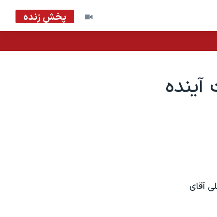
پخش زنده
 آينده
لی آقای