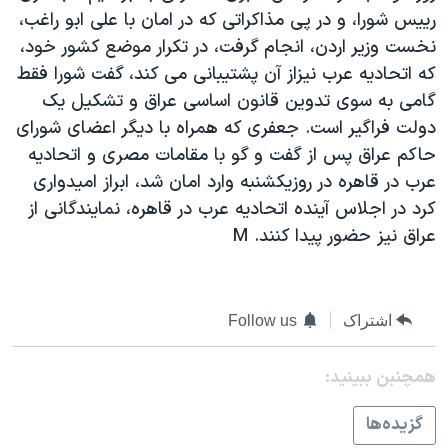
رييس شورا، و در پی مذاکراتی که در امان با علی ابو راغب،
دنبال کنید
مستندها
فرهنگ و زندگی
نخست وزير اردن، انجام گرفت، در تکرار موضع کشور خود،
حقوق شهروندی
انتخابات ریاست جمهوری آمریکا ۲۰۲۴
که اتحاديه عرب نيزاز آن پشتيبانی می کند، گفت شورا فقط
اقتصادی
حمله جمهوری اسلامی به اسرائیل
گامی به سوی تدوين قانون اساسی عراق و تشکيل يک
دولت فراگير است. جعفری که همراه با ديگر اعضای شورای
رمز مهسا
علم و فناوری
زبانهای مختلف
حاکم عراق پس از گفت و گو با مقامات مصری و اتحاديه
اسرائیل در جنگ
ورزش زنان در ایران
عرب در قاهره در روزيکشنبه وارد امان شد، ابراز اميدواری
گالری عکس
اعتراضات زن، زندگی، آزادی
کرد در اجلاس آينده اتحاديه عرب در قاهره، نمايندگانی از
عراق نيز حضور پيدا کنند. M
آرشیو پخش زنده
مجموعه مستندهای دادخواهی
تریبونال مردمی آبان ۹۸
دادگاه حمید نوری
اشتراک
Follow us
چهل سال گروگان‌گیری
همچنبن ببینید:
قانون شفافیت دارائی کادر رهبری ایران
اعتراضات مردمی آبان ۹۸
گزيده‌ها