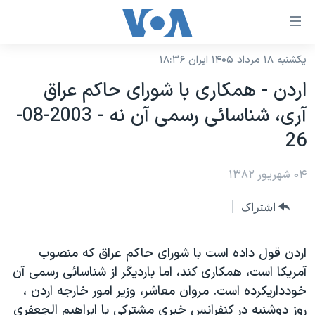
ینکهای
ابل
سترسی
یکشنبه ۱۸ مرداد ۱۴۰۵ ایران ۱۸:۳۶
خانه
هش
اردن - همکاری با شورای حاکم عراق
نسخه سبک وب‌سایت
ه
آری، شناسائی رسمی آن نه - 2003-08-
حتوای
موضوع ها
26
صلی
برنامه های تلویزیونی
ایران
هش
۰۴ شهریور ۱۳۸۲
جدول برنامه ها
ه
آمریکا
فحه
صفحه‌های ویژه
جهان
اشتراک
صلی
فرکانس‌های صدای آمریکا
ورزشی
جام جهانی ۲۰۲۶
هش
پخش رادیویی
اردن قول داده است با شورای حاکم عراق که منصوب
ه
گزیده‌ها
عملیات خشم حماسی
آمريکا است، همکاری کند، اما بارديگر از شناسائی رسمی آن
ستجو
۲۵۰سالگی آمریکا
ویژه برنامه‌ها
یادگیری زبان انگلیسی
خودداریکرده است. مروان معاشر، وزير امور خارجه اردن ،
ویدیوها
بایگانی برنامه‌های تلویزیونی
روز دوشنبه در کنفرانس خبری مشترکی با ابراهيم الجعفری