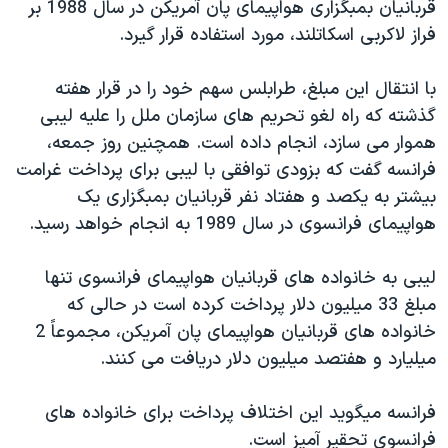
قربانيان بمبگزاری هواپيمای پان آمريکن در سال 1988 بر
دنبال کنید
مستندها
فرهنگ و زندگی
فراز لاکربی اسکاتلند، مورد استفاده قرار گيرد.
حقوق شهروندی
انتخابات ریاست جمهوری آمریکا ۲۰۲۴
با انتقال اين مبلغ، طرابلس سهم خود را در قرار هفته
اقتصادی
حمله جمهوری اسلامی به اسرائیل
گذشته که راه لغو تحريم های سازمان ملل را عليه ليبی
رمز مهسا
علم و فناوری
هموار می سازد، انجام داده است. همچنين روز جمعه،
زبانهای مختلف
اسرائیل در جنگ
ورزش زنان در ایران
فرانسه گفت که بزودی توافقی با ليبی برای پرداخت غرامت
بيشتر به يکصد و هفتاد نفر قربانيان بمبگزاری يک
گالری عکس
اعتراضات زن، زندگی، آزادی
هواپيمای فرانسوی در سال 1989 به انجام خواهد رسيد.
آرشیو پخش زنده
مجموعه مستندهای دادخواهی
تریبونال مردمی آبان ۹۸
ليبی به خانواده های قربانيان هواپيمای فرانسوی تنها
مبلغ 33 ميليون دلار پرداخت کرده است در حالی که
دادگاه حمید نوری
خانواده های قربانيان هواپيمای پان آمريکن، مجموعاً 2
چهل سال گروگان‌گیری
ميليارد و هفتصد ميليون دلار دريافت می کنند.
قانون شفافیت دارائی کادر رهبری ایران
فرانسه ميگويد اين اختلاف پرداخت برای خانواده های
اعتراضات مردمی آبان ۹۸
فرانسوی تحقير آميز است.