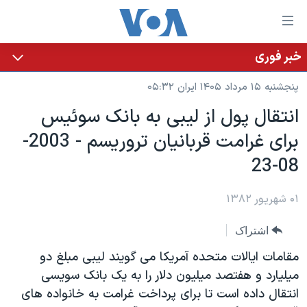
ینکهای
ابل
سترسی
خبر فوری
خانه
هش
پنجشنبه ۱۵ مرداد ۱۴۰۵ ایران ۰۵:۳۲
نسخه سبک وب‌سایت
ه
انتقال پول از ليبی به بانک سوئيس
حتوای
موضوع ها
برای غرامت قربانيان تروريسم - 2003-
صلی
برنامه های تلویزیونی
ایران
هش
08-23
جدول برنامه ها
ه
آمریکا
فحه
صفحه‌های ویژه
۰۱ شهریور ۱۳۸۲
جهان
صلی
فرکانس‌های صدای آمریکا
ورزشی
جام جهانی ۲۰۲۶
هش
اشتراک
پخش رادیویی
ه
گزیده‌ها
عملیات خشم حماسی
مقامات ايالات متحده آمريکا می گويند ليبی مبلغ دو
ستجو
۲۵۰سالگی آمریکا
ویژه برنامه‌ها
ميليارد و هفتصد ميليون دلار را به يک بانک سويسی
یادگیری زبان انگلیسی
انتقال داده است تا برای پرداخت غرامت به خانواده های
ویدیوها
بایگانی برنامه‌های تلویزیونی