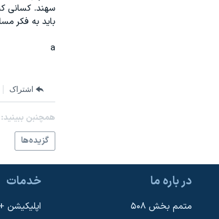
مستندها
فرهنگ و زندگی
سهند. کسانی که 
حقوق شهروندی
انتخابات ریاست جمهوری آمریکا ۲۰۲۴
بايد به فکر مسا
اقتصادی
حمله جمهوری اسلامی به اسرائیل
a
رمز مهسا
علم و فناوری
اسرائیل در جنگ
ورزش زنان در ایران
اشتراک
گالری عکس
اعتراضات زن، زندگی، آزادی
آرشیو پخش زنده
مجموعه مستندهای دادخواهی
همچنبن ببینید:
تریبونال مردمی آبان ۹۸
گزيده‌ها
دادگاه حمید نوری
چهل سال گروگان‌گیری
در باره ما
خدمات
قانون شفافیت دارائی کادر رهبری ایران
اعتراضات مردمی آبان ۹۸
متمم بخش ۵۰۸
اپلیکیشن +VOA
اسرائیل در جنگ