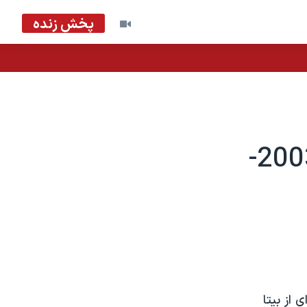
پخش زنده
قربانيان جرايم در ايالت ويرجينيا - 2003-
 از بيتا