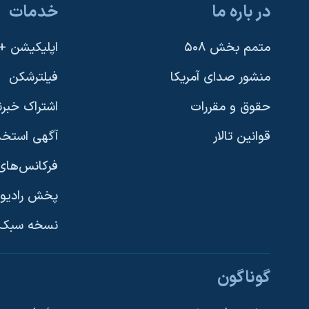
در باره ما
خدمات
نرگس محمدی برنده جایزه نوبل صلح
همایش محافظه‌کاران آمریکا «سی‌پک»
متمم بخش ۵۰۸
اپلیکیشن +VOA
صفحه‌های ویژه
منشور صدای آمریکا
فیلترشکن
سفر پرزیدنت ترامپ به چین
حقوق و مقررات
اشتراک خبرن
قوانین تالار
آگهی استخد
فرکانس‌های 
پخش رادیو
یادگیری زبان انگلیسی
نسخه سبک 
دنبال کنید
گوناگون