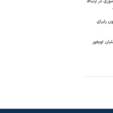
ری در ارتباط
 رابرای
ان اويغور