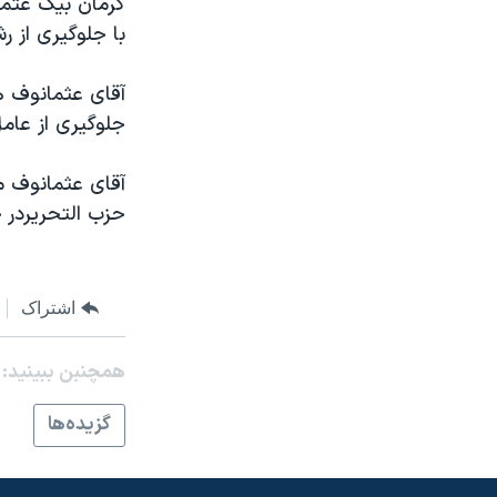
کرمان بيک عثما
مستندها
فرهنگ و زندگی
با جلوگيری از 
حقوق شهروندی
انتخابات ریاست جمهوری آمریکا ۲۰۲۴
اقتصادی
حمله جمهوری اسلامی به اسرائیل
آقای عثمانوف ه
جلوگيری از عام
رمز مهسا
علم و فناوری
اسرائیل در جنگ
ورزش زنان در ایران
آقای عثمانوف م
گالری عکس
اعتراضات زن، زندگی، آزادی
حزب التحريردر 
آرشیو پخش زنده
مجموعه مستندهای دادخواهی
تریبونال مردمی آبان ۹۸
اشتراک
دادگاه حمید نوری
چهل سال گروگان‌گیری
همچنبن ببینید:
قانون شفافیت دارائی کادر رهبری ایران
گزيده‌ها
اعتراضات مردمی آبان ۹۸
اسرائیل در جنگ