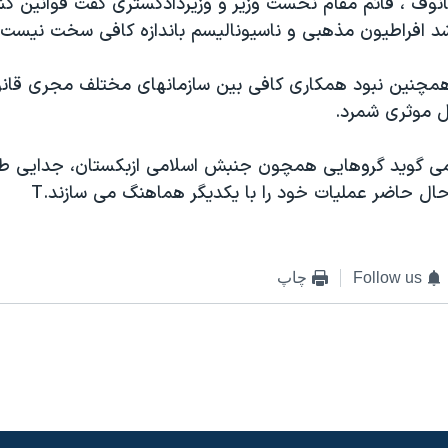
نوف ، قائم مقام نخست وزير و وزيردادگستری گفت قوانين کشو
رشد افراطيون مذهبی و ناسيوناليسم باندازه کافی سخت نيست.
مچنين نبود همکاری کافی بين سازمانهای مختلف مجری قانون
ل موثری شمرد.
ی گويد گروهايی همچون جنبش اسلامی ازبکستان، جدايی طلب
حال حاضر عمليات خود را با يکديگر هماهنگ می سازند.T
Follow us
چاپ