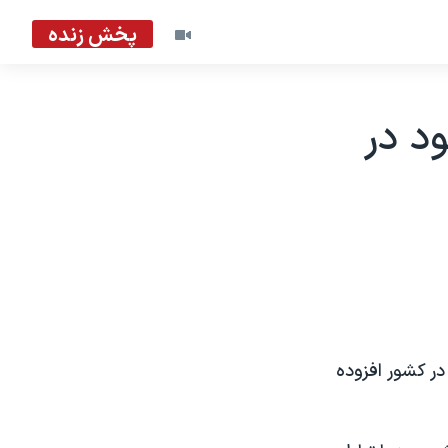
پخش زنده
د در
ر کشور افزوده