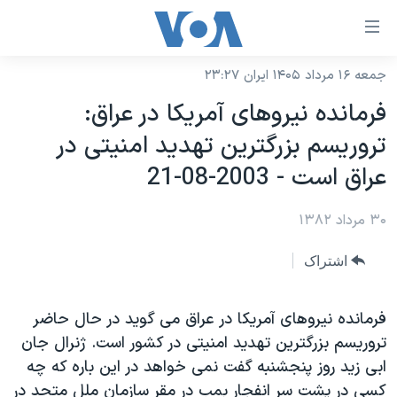
ینکهای
ابل
سترسی
جمعه ۱۶ مرداد ۱۴۰۵ ایران ۲۳:۲۷
خانه
هش
فرمانده نيروهای آمريکا در عراق:
نسخه سبک وب‌سایت
ه
تروريسم بزرگترين تهديد امنيتی در
حتوای
موضوع ها
عراق است - 2003-08-21
صلی
برنامه های تلویزیونی
ایران
هش
۳۰ مرداد ۱۳۸۲
جدول برنامه ها
ه
آمریکا
فحه
صفحه‌های ویژه
جهان
اشتراک
صلی
فرکانس‌های صدای آمریکا
ورزشی
جام جهانی ۲۰۲۶
هش
پخش رادیویی
فرمانده نيروهای آمريکا در عراق می گويد در حال حاضر
ه
گزیده‌ها
عملیات خشم حماسی
تروريسم بزرگترين تهديد امنيتی در کشور است. ژنرال جان
ستجو
۲۵۰سالگی آمریکا
ویژه برنامه‌ها
یادگیری زبان انگلیسی
ابی زيد روز پنجشنبه گفت نمی خواهد در اين باره که چه
ویدیوها
بایگانی برنامه‌های تلویزیونی
کسی در پشت سر انفجار بمب در مقر سازمان ملل متحد در