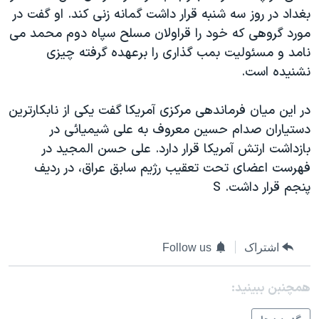
بغداد در روز سه شنبه قرار داشت گمانه زنی کند. او گفت در
دنبال کنید
مستندها
فرهنگ و زندگی
مورد گروهی که خود را قراولان مسلح سپاه دوم محمد می
حقوق شهروندی
انتخابات ریاست جمهوری آمریکا ۲۰۲۴
نامد و مسئوليت بمب گذاری را برعهده گرفته چيزی
اقتصادی
حمله جمهوری اسلامی به اسرائیل
نشنيده است.
رمز مهسا
علم و فناوری
زبانهای مختلف
در اين ميان فرماندهی مرکزی آمريکا گفت يکی از نابکارترين
اسرائیل در جنگ
ورزش زنان در ایران
دستياران صدام حسين معروف به علی شيميائی در
گالری عکس
اعتراضات زن، زندگی، آزادی
بازداشت ارتش آمريکا قرار دارد. علی حسن المجيد در
فهرست اعضای تحت تعقيب رژيم سابق عراق، در رديف
آرشیو پخش زنده
مجموعه مستندهای دادخواهی
پنجم قرار داشت. S
تریبونال مردمی آبان ۹۸
دادگاه حمید نوری
چهل سال گروگان‌گیری
اشتراک
Follow us
قانون شفافیت دارائی کادر رهبری ایران
همچنبن ببینید:
اعتراضات مردمی آبان ۹۸