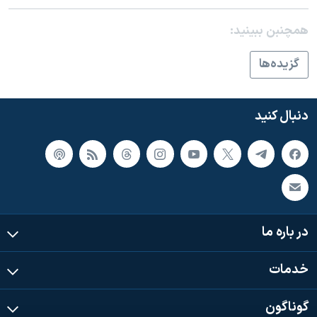
اسرائیل در جنگ
نرگس محمدی برنده جایزه نوبل صلح
همچنبن ببینید:
همایش محافظه‌کاران آمریکا «سی‌پک»
گزيده‌ها
صفحه‌های ویژه
سفر پرزیدنت ترامپ به چین
دنبال کنید
در باره ما
خدمات
گوناگون