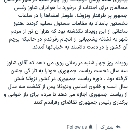
دنبال کنید
مستندها
فرهنگ و زندگی
مخالفان برای اجتناب از برخورد با هوادران شاوز رئيس
جمهور پر طرفدار ونزوئلا، طومار امضاها را در ساعات
حقوق شهروندی
انتخابات ریاست جمهوری آمریکا ۲۰۲۴
نخستين بامداد به مقامات مسئول تسليم کردند ،هنوز
اقتصادی
حمله جمهوری اسلامی به اسرائیل
ساعاتی از اين رويداد نگذشته بود که هزارا ن تن از مردم
رمز مهسا
علم و فناوری
شهر به نشانه پشتيبانی از انجام رفراندم در حاليکه پرچم
زبانهای مختلف
آن کشور را در دست داشتند به خيابانها آمدند.
اسرائیل در جنگ
ورزش زنان در ایران
گالری عکس
اعتراضات زن، زندگی، آزادی
رويداد روز چهار شنبه در زمانی روی می دهد که آقای شاوز
آرشیو پخش زنده
مجموعه مستندهای دادخواهی
سه سال نخست رياست جمهوری خودرا به تاز گی جشن
گرفته بود . دوره رياست جمهوری در کشور نزوئلا شش
تریبونال مردمی آبان ۹۸
سال است و قانون اساسی ونزوئلا پس از گذشت سه سال
دادگاه حمید نوری
از رياست جمهوری اجازه می دهد تا مردم برای باز خوانی و
چهل سال گروگان‌گیری
برکناری رئيس جمهوری تقاضای رفراندم کنند.
قانون شفافیت دارائی کادر رهبری ایران
اعتراضات مردمی آبان ۹۸
اشتراک
Follow us