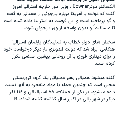
دنبال کنید
مستندها
فرهنگ و زندگی
الکساندر دونرDowner ، وزير امور خارجه استراليا امروز
گفت که دولت با آمريکا درباره بازجوئی از همبالی به گفت
حقوق شهروندی
انتخابات ریاست جمهوری آمریکا ۲۰۲۴
و گو پرداخته است و اين فرصت به استراليا داده شده است
اقتصادی
حمله جمهوری اسلامی به اسرائیل
تا مستقيماً و بدون واسطه از وی بازجوئی شود.
رمز مهسا
علم و فناوری
زبانهای مختلف
سخنان آقای دونر خطاب به نمايندگان پارلمان استراليا
اسرائیل در جنگ
ورزش زنان در ایران
هنگامی ايراد شد که دولت اندونزی بار ديگر درخواست خود
گالری عکس
اعتراضات زن، زندگی، آزادی
را برای ديداری فوری با آن روحانی پيشين اسلامی تکرار
آرشیو پخش زنده
مجموعه مستندهای دادخواهی
کرده است.
تریبونال مردمی آبان ۹۸
گفته ميشود همبالی رهبر عملياتی يک گروه تروريستی
دادگاه حمید نوری
محلی است که چندين حمله با مواد منفجره به آنها نسبت
چهل سال گروگان‌گیری
داده ميشود. در يکی از حملات، ٨٨ استراليائی و ١١٤ نفر
ديگر در شهر بالی در اکتبر سال گذشته کشته شدند. R
قانون شفافیت دارائی کادر رهبری ایران
اعتراضات مردمی آبان ۹۸