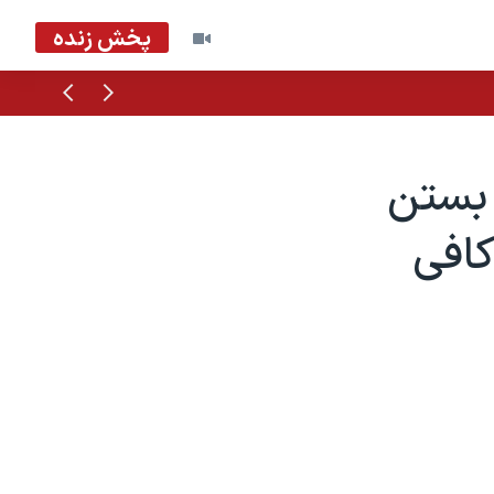
پخش زنده
قبلی
بعدی
 بستن
کافی