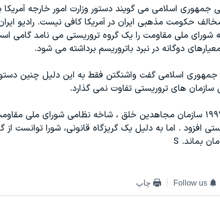
ی جمهوری اسلامی می گويند دستور وزارت امور خارجه آمريکا 
خالف حکومت مذهبی ايران در آمريکا کافی نيست. راديو ايران
ه شورای ملی مقاومت را يک گروه تروريستی می نامد گامی اس
ارهای دوگانه در نبرد باتروريسم برداشته می شود.
 جمهوری اسلامی گفت واشنگتن فقط به اين دليل چنين دستور
 سازمان های تروريستی تفاوت نمی گذارد.
آمريکا در سال ۱۹۹۷ سازمان مجاهدين خلق ، شاخه نظامی شورای ملی مق
تی افزود . اما به دليل يک گريزگاه قانونی، شورا توانست از 
ان بماند. S
Follow us
چاپ