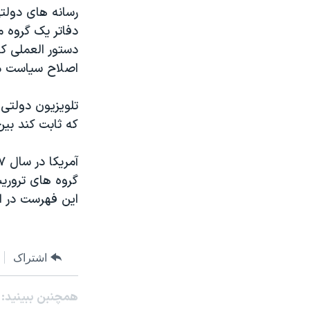
مستندها
فرهنگ و زندگی
رسانه های دولت
حقوق شهروندی
انتخابات ریاست جمهوری آمریکا ۲۰۲۴
دفاتر يک گروه م
دستور العملی ک
اقتصادی
حمله جمهوری اسلامی به اسرائیل
اصلاح سياست معي
رمز مهسا
علم و فناوری
اسرائیل در جنگ
ورزش زنان در ایران
تلويزيون دولتی
که ثابت کند بين
گالری عکس
اعتراضات زن، زندگی، آزادی
آرشیو پخش زنده
مجموعه مستندهای دادخواهی
تریبونال مردمی آبان ۹۸
گروه های تروريس
اين فهرست در ام
دادگاه حمید نوری
چهل سال گروگان‌گیری
قانون شفافیت دارائی کادر رهبری ایران
اشتراک
اعتراضات مردمی آبان ۹۸
همچنبن ببینید:
اسرائیل در جنگ