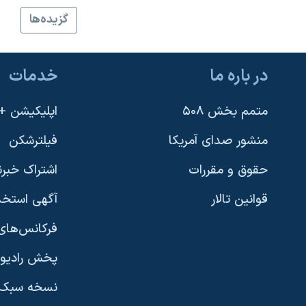
نرگس محمدی برنده جایزه نوبل صلح
گزيده‌ها
همایش محافظه‌کاران آمریکا «سی‌پک»
صفحه‌های ویژه
در باره ما
خدمات
سفر پرزیدنت ترامپ به چین
متمم بخش ۵۰۸
اپلیکیشن +VOA
منشور صدای آمریکا
فیلترشکن
حقوق و مقررات
اشتراک خبرن
قوانین تالار
آگهی استخد
فرکانس‌های 
پخش رادیو
یادگیری زبان انگلیسی
نسخه سبک 