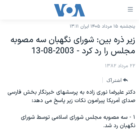
ینکهای
ابل
سترسی
پنجشنبه ۱۵ مرداد ۱۴۰۵ ایران ۱۳:۱۱
خانه
هش
زير ذره بين: شورای نگهبان سه مصوبه
نسخه سبک وب‌سایت
ه
مجلس را رد کرد - 2003-08-13
حتوای
موضوع ها
صلی
۲۲ مرداد ۱۳۸۲
برنامه های تلویزیونی
ایران
هش
جدول برنامه ها
ه
آمریکا
اشتراک
فحه
صفحه‌های ویژه
جهان
دکتر عليرضا نوری زاده به پرسشهای خبرنگار بخش فارسی
صلی
فرکانس‌های صدای آمریکا
صدای آمريکا پيرامون نکات زير پاسخ می دهد:
ورزشی
جام جهانی ۲۰۲۶
هش
پخش رادیویی
ه
گزیده‌ها
عملیات خشم حماسی
۱ - سه مصوبه مجلس شورای اسلامی توسط شورای
ستجو
۲۵۰سالگی آمریکا
ویژه برنامه‌ها
نگهبان رد شد.
یادگیری زبان انگلیسی
ویدیوها
بایگانی برنامه‌های تلویزیونی