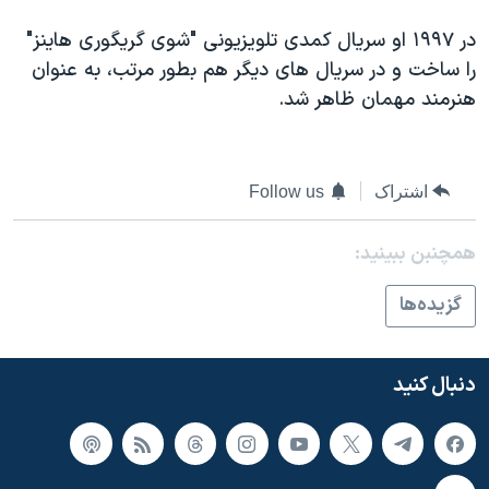
اسرائیل در جنگ
در ۱۹۹۷ او سريال کمدی تلويزيونی "شوی گريگوری هاينز"
نرگس محمدی برنده جایزه نوبل صلح
را ساخت و در سريال های ديگر هم بطور مرتب، به عنوان
همایش محافظه‌کاران آمریکا «سی‌پک»
هنرمند مهمان ظاهر شد.
صفحه‌های ویژه
سفر پرزیدنت ترامپ به چین
اشتراک
Follow us
همچنبن ببینید:
گزيده‌ها
دنبال کنید