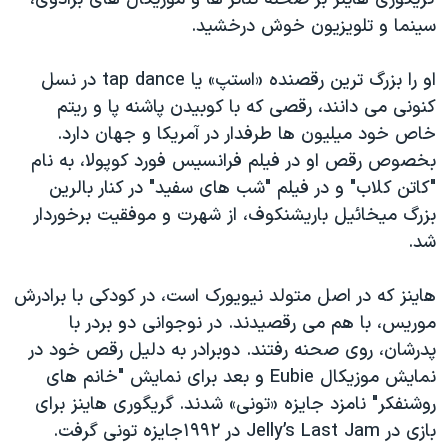
دنبال کنید
مستندها
فرهنگ و زندگی
سينما و تلويزيون خوش درخشيد.
حقوق شهروندی
انتخابات ریاست جمهوری آمریکا ۲۰۲۴
او را بزرگ ترين رقصنده «استپ» يا tap dance در نسل
اقتصادی
حمله جمهوری اسلامی به اسرائیل
کنونی می دانند، رقصی که با کوبيدن پاشنه پا و ريتم
رمز مهسا
علم و فناوری
خاص خود ميليون ها طرفدار در آمريکا و جهان دارد.
زبانهای مختلف
بخصوص رقص او در فيلم فرانسيس فورد کوپولا، به نام
اسرائیل در جنگ
ورزش زنان در ایران
"کاتن کلاب" و در فيلم "شب های سفيد" در کنار بالرين
گالری عکس
اعتراضات زن، زندگی، آزادی
بزرگ ميخائيل باريشنکوف، از شهرت و موفقيت برخوردار
آرشیو پخش زنده
مجموعه مستندهای دادخواهی
شد.
تریبونال مردمی آبان ۹۸
هاينز که در اصل متولد نيويورک است، در کودکی با برادرش
دادگاه حمید نوری
موريس، با هم می رقصيدند. در نوجوانی دو بردر با
چهل سال گروگان‌گیری
پدرشان، روی صحنه رفتند. دوبرادر به دليل رقص خود در
نمايش موزيکال Eubie و بعد برای نمايش "خانم های
قانون شفافیت دارائی کادر رهبری ایران
روشنفکر" نامزد جايزه «تونی» شدند. گريگوری هاينز برای
اعتراضات مردمی آبان ۹۸
بازی در Jelly’s Last Jam در ۱۹۹۲جايزه تونی گرفت.