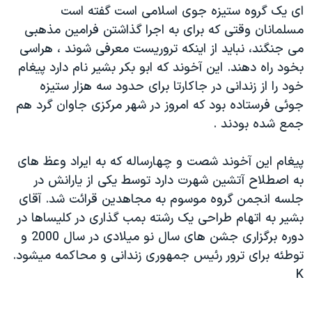
ای يک گروه ستيزه جوی اسلامی است گفته است
دنبال کنید
مستندها
فرهنگ و زندگی
مسلمانان وقتی که برای به اجرا گذاشتن فرامين مذهبی
حقوق شهروندی
انتخابات ریاست جمهوری آمریکا ۲۰۲۴
می جنگند، نبايد از اينکه تروريست معرفی شوند ، هراسی
اقتصادی
حمله جمهوری اسلامی به اسرائیل
بخود راه دهند. اين آخوند که ابو بکر بشير نام دارد پيغام
خود را از زندانی در جاکارتا برای حدود سه هزار ستيزه
رمز مهسا
علم و فناوری
جوئی فرستاده بود که امروز در شهر مرکزی جاوان گرد هم
زبانهای مختلف
اسرائیل در جنگ
ورزش زنان در ایران
جمع شده بودند .
گالری عکس
اعتراضات زن، زندگی، آزادی
پيغام اين آخوند شصت و چهارساله که به ايراد وعظ های
آرشیو پخش زنده
مجموعه مستندهای دادخواهی
به اصطلاح آتشين شهرت دارد توسط يکی از يارانش در
تریبونال مردمی آبان ۹۸
جلسه انجمن گروه موسوم به مجاهدين قرائت شد. آقای
دادگاه حمید نوری
بشير به اتهام طراحی يک رشته بمب گذاری در کليساها در
دوره برگزاری جشن های سال نو ميلادی در سال 2000 و
چهل سال گروگان‌گیری
توطئه برای ترور رئيس جمهوری زندانی و محاکمه ميشود.
قانون شفافیت دارائی کادر رهبری ایران
K
اعتراضات مردمی آبان ۹۸