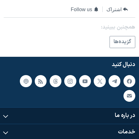
اسرائیل در جنگ
اشتراک
Follow us
نرگس محمدی برنده جایزه نوبل صلح
همایش محافظه‌کاران آمریکا «سی‌پک»
همچنبن ببینید:
صفحه‌های ویژه
گزيده‌ها
سفر پرزیدنت ترامپ به چین
دنبال کنید
در باره ما
خدمات