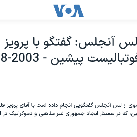
س آنجلس: گفتگو با پرويز 
باليست پيشين - 2003-08-10
از لس آنجلس گفتگويی انجام داده است با آقای پرويز قلي
ن، که در سمينار ايجاد جمهوری غير مذهبی و دموکراتيک در ا