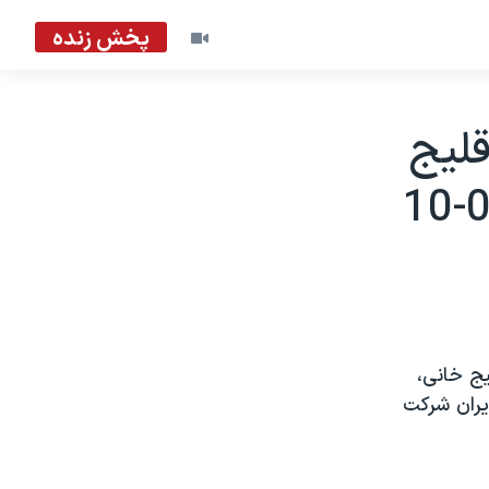
پخش زنده
قليج
ج خانی،
يران شرکت