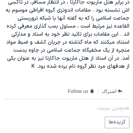
در برابر هتل ماريوت جاکارتا ، در انتظار مسافر، در تاکسی
دنبال کنید
مستندها
فرهنگ و زندگی
اش نشسته بود . مقامات اندونزی گروه افراطی موسوم به
حقوق شهروندی
انتخابات ریاست جمهوری آمریکا ۲۰۲۴
جماعت اسلامی را که به گفته آنها با شبکه تروريستی
القاعده نيز مرتبط است ، مسئول بمب گذاری معرفی کرده
اقتصادی
حمله جمهوری اسلامی به اسرائیل
اند . اين مقامات برای تائيد نظر خود به اسناد و مدارکی
رمز مهسا
علم و فناوری
استناد ميکنند که ماه گذشته در جريان کشف و ضبط مواد
زبانهای مختلف
اسرائیل در جنگ
ورزش زنان در ایران
منجره از يک مخفيگاه جماعت اسلامی در جاوه بدست
آمد. در آن اسناد از هتل ماريوت جاکارتا نيز به عنوان يکی
گالری عکس
اعتراضات زن، زندگی، آزادی
از هدفهای مرد نظر گروه نام برده شده بود. K
آرشیو پخش زنده
مجموعه مستندهای دادخواهی
تریبونال مردمی آبان ۹۸
اشتراک
Follow us
دادگاه حمید نوری
چهل سال گروگان‌گیری
همچنبن ببینید:
قانون شفافیت دارائی کادر رهبری ایران
گزيده‌ها
اعتراضات مردمی آبان ۹۸