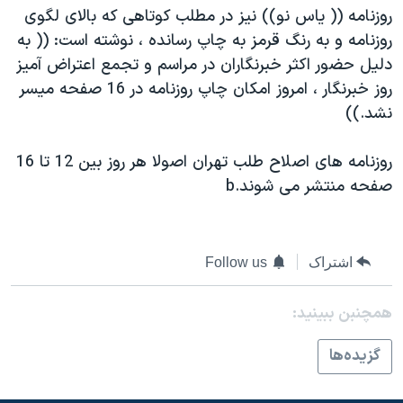
اسرائیل در جنگ
روزنامه (( ياس نو)) نيز در مطلب كوتاهی كه بالای لگوی
نرگس محمدی برنده جایزه نوبل صلح
روزنامه و به رنگ قرمز به چاپ رسانده ، نوشته است: (( به
دليل حضور اكثر خبرنگاران در مراسم و تجمع اعتراض آميز
همایش محافظه‌کاران آمریکا «سی‌پک»
روز خبرنگار ، امروز امكان چاپ روزنامه در 16 صفحه ميسر
صفحه‌های ویژه
نشد.))
سفر پرزیدنت ترامپ به چین
روزنامه های اصلاح طلب تهران اصولا هر روز بين 12 تا 16
صفحه منتشر می شوند.b
اشتراک
Follow us
همچنبن ببینید:
گزيده‌ها