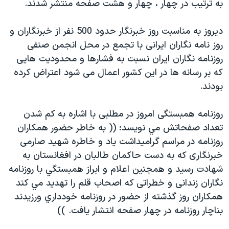
به ترتيب در چهار ، چهار و هشت صفحه منتشر شدند.
دنبال کنید
مستندها
فرهنگ و زندگی
حقوق شهروندی
انتخابات ریاست جمهوری آمریکا ۲۰۲۴
ديروز به مناسبت روز خبرنگار حدود 500 نفر از خبرنگاران و
روز نامه نگاران ايرانی با تجمع در محل انجمن صنفی
اقتصادی
حمله جمهوری اسلامی به اسرائیل
روزنامه نگاران ايران نسبت به فشارها و محدوديت هايی
رمز مهسا
علم و فناوری
كه بر رسانه ها در اين كشور اعمال می شود اعتراض كرده
زبانهای مختلف
اسرائیل در جنگ
ورزش زنان در ایران
بودند.
گالری عکس
اعتراضات زن، زندگی، آزادی
روزنامه همبستگی امروز در مطلبی با اشاره به كم شدن
آرشیو پخش زنده
مجموعه مستندهای دادخواهی
تعداد صفحاتش مي نويسد: (( به خاطر حضور همكاران
تریبونال مردمی آبان ۹۸
روزنامه در مراسم گراميداشت ياد و خاطره شهيد صارمی
خبرنگاری كه به دست حاكمان طالبان در افغانستان به
دادگاه حمید نوری
شهادت رسيد و همچنين اعلام و ابراز همبستگي با روزنامه
چهل سال گروگان‌گیری
نگاران زندانی و خطراتی كه اصحاب قلم را تهديد مي كند
قانون شفافیت دارائی کادر رهبری ایران
همكاران روز گذشته از حضور در روزنامه خودداري ورزيدند
بناچار روزنامه در چهار صفحه انتشار يافت. ))
اعتراضات مردمی آبان ۹۸