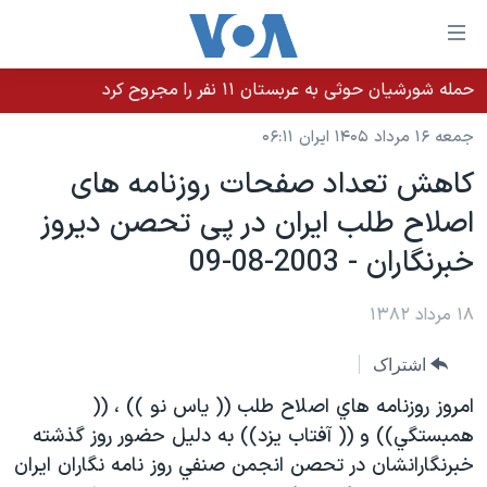
ینکهای
ابل
سترسی
حمله شورشیان حوثی به عربستان ۱۱ نفر را مجروح کرد
خانه
هش
جمعه ۱۶ مرداد ۱۴۰۵ ایران ۰۶:۱۱
نسخه سبک وب‌سایت
ه
كاهش تعداد صفحات روزنامه های
حتوای
موضوع ها
اصلاح طلب ايران در پی تحصن ديروز
صلی
برنامه های تلویزیونی
ایران
هش
خبرنگاران - 2003-08-09
جدول برنامه ها
ه
آمریکا
فحه
صفحه‌های ویژه
۱۸ مرداد ۱۳۸۲
جهان
صلی
فرکانس‌های صدای آمریکا
ورزشی
جام جهانی ۲۰۲۶
هش
اشتراک
پخش رادیویی
ه
گزیده‌ها
عملیات خشم حماسی
امروز روزنامه هاي اصلاح طلب (( ياس نو )) ، ((
ستجو
۲۵۰سالگی آمریکا
ویژه برنامه‌ها
همبستگي)) و (( آفتاب يزد)) به دليل حضور روز گذشته
یادگیری زبان انگلیسی
خبرنگارانشان در تحصن انجمن صنفي روز نامه نگاران ايران
ویدیوها
بایگانی برنامه‌های تلویزیونی