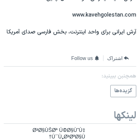
www.kavehgolestan.com
آرش ايرانی برای واحد اينترنت، بخش فارسی صدای آمريكا
اشتراک
Follow us
همچنبن ببینید:
گزيده‌ها
لینکها
Ø³Ø§ÙŠØª Ú©Ø§ÙˆÙ‡
Ú¯Ù„Ø³ØªØ§Ù†