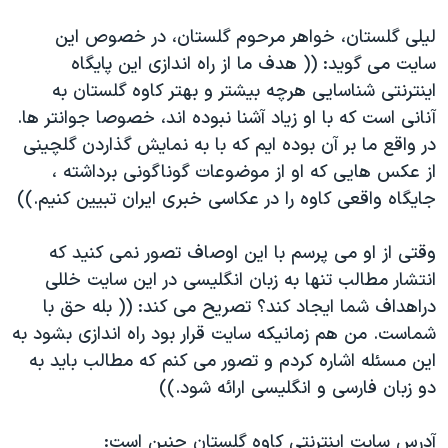
اسرائیل در جنگ
ليلی گلستان، خواهر مرحوم گلستان، در خصوص اين
نرگس محمدی برنده جایزه نوبل صلح
سايت می گويد: (( هدف ما از راه اندازی اين پايگاه
همایش محافظه‌کاران آمریکا «سی‌پک»
اينترنتی شناسايی هرچه بيشتر و بهتر كاوه گلستان به
صفحه‌های ویژه
آنانی است كه با او زياد آشنا نبوده اند، خصوصا جوانتر ها.
در واقع ما بر آن بوده ايم كه با به نمايش گذاردن گلچينی
سفر پرزیدنت ترامپ به چین
از عكس هايی كه او از موضوعات گوناگونی برداشته ،
جايگاه واقعی كاوه را در عكاسی خبری ايران تبيين كنيم.))
وقتی از او می پرسم با اين اوصاف تصور نمی كنيد كه
انتشار مطالب تنها به زبان انگليسی در اين سايت خللی
دراهداف شما ايجاد كند؟ تصريح می كند: (( بله حق با
شماست. من هم زمانيكه سايت قرار بود راه اندازی بشود به
اين مسئله اشاره كردم و تصور می كنم كه مطالب بايد به
دو زبان فارسی و انگليسی ارائه شود.))
آدرس سايت اينترنتی كاوه گلستان چنين است: