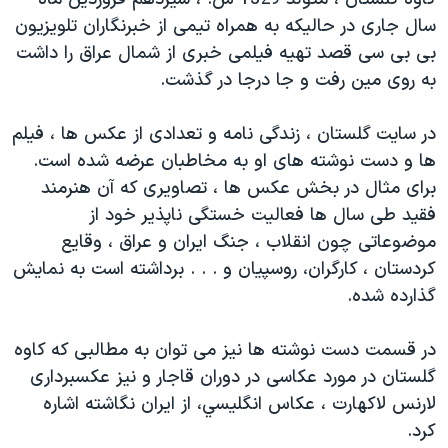
دنبال کنید
مستندها
فرهنگ و زندگی
سال جاری در حاليكه به همراه تيمی از خبرنگاران تلويزيون
بی بی سی قصد تهيه فيلمی خبری از شمال عراق را داشت
حقوق شهروندی
انتخابات ریاست جمهوری آمریکا ۲۰۲۴
به روی مين رفت و جا درجا در گذشت.
اقتصادی
حمله جمهوری اسلامی به اسرائیل
رمز مهسا
علم و فناوری
در سايت گلستان ، زندگی نامه و تعدادی از عكس ها ، فيلم
زبانهای مختلف
ها و دست نوشته های او به مخاطبان عرضه شده است.
اسرائیل در جنگ
ورزش زنان در ایران
برای مثال در بخش عكس ها ، تصاويری كه آن هنرمند
گالری عکس
اعتراضات زن، زندگی، آزادی
فقيد طی سال ها فعاليت خستگی ناپذير خود از
آرشیو پخش زنده
مجموعه مستندهای دادخواهی
موضوعاتی چون انقلاب ، جنگ ايران و عراق ، وقايع
كردستان ، كارگران، روسپيان و . . . برداشته است به نمايش
تریبونال مردمی آبان ۹۸
گذارده شده.
دادگاه حمید نوری
چهل سال گروگان‌گیری
در قسمت دست نوشته ها نيز می توان به مطالبی كه كاوه
گلستان در مورد عكاسی در دوران قاجار و نيز عكسبرداری
قانون شفافیت دارائی کادر رهبری ایران
لارنس لاكهارت ، عكاس انگليسي، از ايران نگاشته اشاره
اعتراضات مردمی آبان ۹۸
كرد.