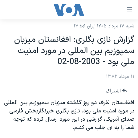
ینکهای
ابل
سترسی
شنبه ۱۷ مرداد ۱۴۰۵ ایران ۱۳:۵۶
خانه
هش
گزارش نازی بگلری: افغانستان ميزبان
نسخه سبک وب‌سایت
ه
سمپوزيم بين المللی در مورد امنيت
حتوای
موضوع ها
ملی بود - 2003-08-02
صلی
برنامه های تلویزیونی
ایران
هش
۱۱ مرداد ۱۳۸۲
جدول برنامه ها
ه
آمریکا
فحه
صفحه‌های ویژه
جهان
اشتراک
صلی
فرکانس‌های صدای آمریکا
ورزشی
جام جهانی ۲۰۲۶
افغانستان ظرف دو روز گذشته ميزبان سمپوزيم بين المللی
هش
پخش رادیویی
در مورد امنيت ملی بود. نازی بگلری خبرنگاربخش فارسی
ه
گزیده‌ها
عملیات خشم حماسی
صدای آمريک، گزارشی در اين مورد ارسال کرده که توجه
ستجو
۲۵۰سالگی آمریکا
ویژه برنامه‌ها
یادگیری زبان انگلیسی
شما را به آن جلب می کنيم.
ویدیوها
بایگانی برنامه‌های تلویزیونی