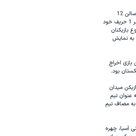
به گزارش خبرگزاری ايرنا، در اين ديدار که در حضور بيش از 10 هزار تماشاگر در سالن 12
هزارنفری مجموعه ورزشی آزادی تهران برگزار شد، تيم ايران با نتيجه پر گل 10 بر 1 حريف خود
ع بازيکنان
 به نمايش
 بازی اخراج
کستان بود.
زيکن ميدان
ا اين پيروزی تيم ايران با کسب ۶ امتياز و تفاضل گل مثبت 22 به عنوان تيم
به مصاف تيم
ی آسيا، چهره