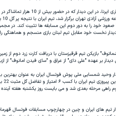
صعود خود را به دور دوم اين مسابقه ها تثبيت کند. در مجمو
ديدار نخست خود مقابل تيم لبنان بازی منسجم و هماهنگی را
اشماتوف" بازيکن تيم قرقيزستان با دريافت کارت زرد دوم از زمين
يدار بر عهده "علی دای" از عراق و "سای فيدن امانوف" از ازب
يدار وحيد شمسايی ملی پوش فوتسال ايران به عنوان بهترين با
شناخته شد. ب
راهی مرحله بعدی شد و می بايست روز يکشنبه هفته آينده 
دار تيم های ايران و چين در چهارچوب مسابقات فوتسال قهرمان