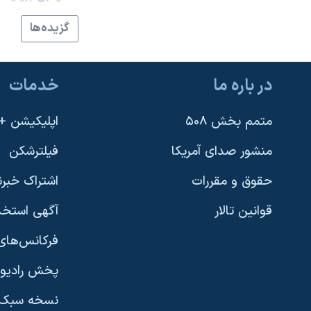
گزيده‌ها
در باره ما
خدمات
متمم بخش ۵۰۸
اپلیکیشن +VOA
منشور صدای آمریکا
فیلترشکن
حقوق و مقررات
اشتراک خبرن
قوانین تالار
آگهی استخد
فرکانس‌های 
پخش رادیو
یادگیری زبان انگلیسی
نسخه سبک 