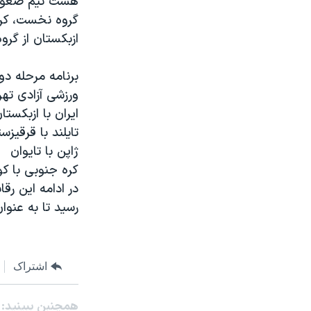
هشت تيم صعود ک
نرگس محمدی برنده جایزه نوبل صلح
گروه نخست، کره 
ازبکستان از گر
همایش محافظه‌کاران آمریکا «سی‌پک»
صفحه‌های ویژه
سفر پرزیدنت ترامپ به چین
ورزشی آزادی تهر
ايران با ازبکستا
تايلند با قرقيزس
ژاپن با تايوان
کره جنوبی با ک
در ادامه اين رق
رسيد تا به عنو
اشتراک
همچنبن ببینید: