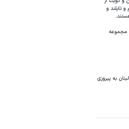
و کويت از
و تايلند و
ستند.
 هفته آينده در سالن 12 هزار نفری مجموعه
بنان به پيروزی