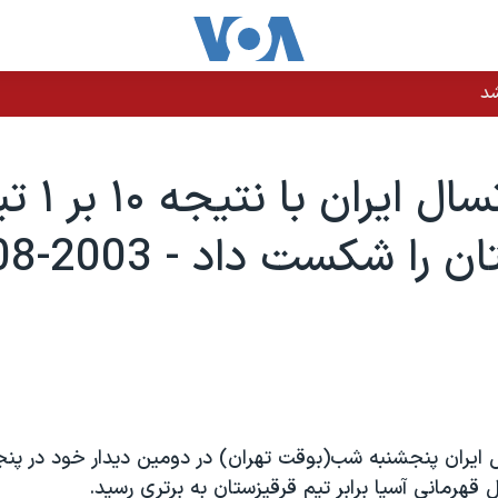
شد
تيم فوتسال ايران با 
را شکست داد - 2003-08-01
 ايران پنجشنبه شب(بوقت تهران) در دومين ديدار خود در پن
 قهرمانی آسيا برابر تيم قرقيزستان به برتری رسيد.