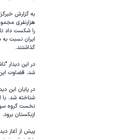
مستندها
فرهنگ و زندگی
حقوق شهروندی
انتخابات ریاست جمهوری آمریکا ۲۰۲۴
اقتصادی
حمله جمهوری اسلامی به اسرائیل
را شکست داد تا 
رمز مهسا
علم و فناوری
ايران نسبت به 
اسرائیل در جنگ
ورزش زنان در ایران
گذاشتند.
گالری عکس
اعتراضات زن، زندگی، آزادی
در اين ديدار "ت
آرشیو پخش زنده
مجموعه مستندهای دادخواهی
شد. قضاوت اين د
تریبونال مردمی آبان ۹۸
در پايان اين د
دادگاه حمید نوری
چهل سال گروگان‌گیری
نخست گروه سوم 
قانون شفافیت دارائی کادر رهبری ایران
ازبکستان برود.
اعتراضات مردمی آبان ۹۸
پيش از آغاز دي
اسرائیل در جنگ