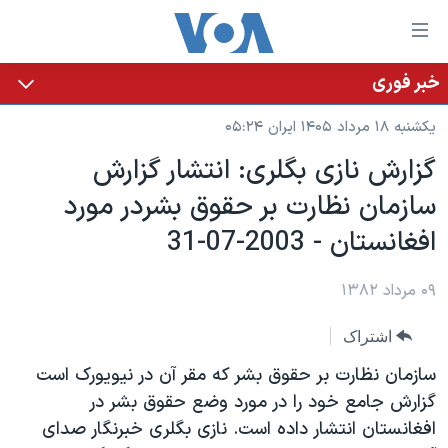
ینکهای
ابل
سترسی
خبر فوری
خانه
هش
یکشنبه ۱۸ مرداد ۱۴۰۵ ایران ۰۵:۲۴
نسخه سبک وب‌سایت
ه
گزارش نازی بگلری: انتشار گزارش
حتوای
موضوع ها
سازمان نظارت بر حقوق بشردر مورد
صلی
برنامه های تلویزیونی
ایران
هش
افغانستان - 2003-07-31
جدول برنامه ها
ه
آمریکا
فحه
صفحه‌های ویژه
۰۹ مرداد ۱۳۸۲
جهان
صلی
فرکانس‌های صدای آمریکا
ورزشی
جام جهانی ۲۰۲۶
هش
اشتراک
پخش رادیویی
ه
گزیده‌ها
عملیات خشم حماسی
سازمان نظارت بر حقوق بشر که مقر آن در نيويورک است
ستجو
۲۵۰سالگی آمریکا
ویژه برنامه‌ها
گزارش جامع خود را در مورد وضع حقوق بشر در
یادگیری زبان انگلیسی
افغانستان انتشار داده است. نازی بگلری خبرنگار صدای
ویدیوها
بایگانی برنامه‌های تلویزیونی