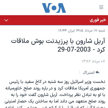
ینکهای
ابل
سترسی
خبر فوری
خانه
هش
شنبه ۱۷ مرداد ۱۴۰۵ ایران ۱۶:۴۴
نسخه سبک وب‌سایت
ه
آريل شارون با پرزيدنت بوش ملاقات
حتوای
موضوع ها
کرد - 2003-07-29
صلی
برنامه های تلویزیونی
ایران
هش
جدول برنامه ها
ه
۰۷ مرداد ۱۳۸۲
آمریکا
فحه
صفحه‌های ویژه
جهان
اشتراک
صلی
فرکانس‌های صدای آمریکا
ورزشی
جام جهانی ۲۰۲۶
هش
نخست وزير اسرائيل روز سه شنبه در کاخ سفيد با رئيس
پخش رادیویی
ه
گزیده‌ها
عملیات خشم حماسی
جمهوری آمريکا ملاقات کرد و در باره روند صلح خاورميانه
ستجو
با او به تبادل نظر پرداخت. آريل شارون گفت خود را به
۲۵۰سالگی آمریکا
ویژه برنامه‌ها
یادگیری زبان انگلیسی
روند صلح متعهد می داند اما به ساختن يک حصار امنيتی
ویدیوها
بایگانی برنامه‌های تلویزیونی
بحث انگيز، که اسرائيل را از کرانه غربی جدا می کند، ادامه