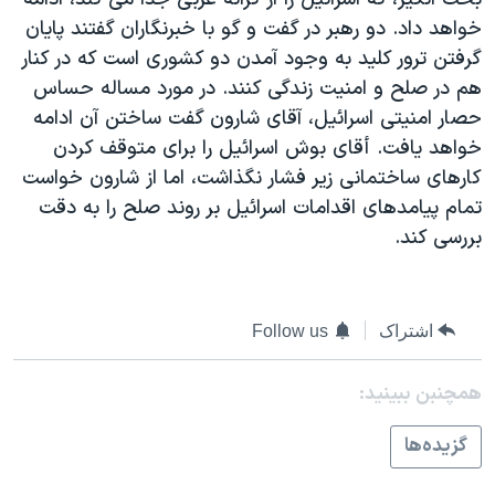
دنبال کنید
مستندها
فرهنگ و زندگی
خواهد داد. دو رهبر در گفت و گو با خبرنگاران گفتند پايان
گرفتن ترور کليد به وجود آمدن دو کشوری است که در کنار
حقوق شهروندی
انتخابات ریاست جمهوری آمریکا ۲۰۲۴
هم در صلح و امنيت زندگی کنند. در مورد مساله حساس
اقتصادی
حمله جمهوری اسلامی به اسرائیل
حصار امنيتی اسرائيل، آقای شارون گفت ساختن آن ادامه
رمز مهسا
علم و فناوری
خواهد يافت. أقای بوش اسرائيل را برای متوقف کردن
زبانهای مختلف
کارهای ساختمانی زير فشار نگذاشت، اما از شارون خواست
اسرائیل در جنگ
ورزش زنان در ایران
تمام پيامدهای اقدامات اسرائيل بر روند صلح را به دقت
گالری عکس
اعتراضات زن، زندگی، آزادی
بررسی کند.
آرشیو پخش زنده
مجموعه مستندهای دادخواهی
تریبونال مردمی آبان ۹۸
اشتراک
Follow us
دادگاه حمید نوری
چهل سال گروگان‌گیری
همچنبن ببینید:
قانون شفافیت دارائی کادر رهبری ایران
گزيده‌ها
اعتراضات مردمی آبان ۹۸