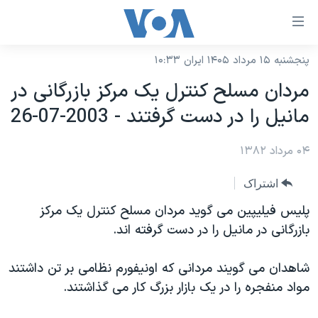
ینکهای
ابل
سترسی
پنجشنبه ۱۵ مرداد ۱۴۰۵ ایران ۱۰:۳۳
خانه
هش
مردان مسلح کنترل يک مرکز بازرگانی در
نسخه سبک وب‌سایت
ه
مانيل را در دست گرفتند - 2003-07-26
حتوای
موضوع ها
صلی
۰۴ مرداد ۱۳۸۲
برنامه های تلویزیونی
ایران
هش
جدول برنامه ها
ه
آمریکا
اشتراک
فحه
صفحه‌های ویژه
جهان
پليس فيليپين می گويد مردان مسلح کنترل يک مرکز
صلی
فرکانس‌های صدای آمریکا
بازرگانی در مانيل را در دست گرفته اند.
ورزشی
جام جهانی ۲۰۲۶
هش
پخش رادیویی
ه
گزیده‌ها
عملیات خشم حماسی
شاهدان می گويند مردانی که اونيفورم نظامی بر تن داشتند
ستجو
۲۵۰سالگی آمریکا
ویژه برنامه‌ها
مواد منفجره را در يک بازار بزرگ کار می گذاشتند.
یادگیری زبان انگلیسی
ویدیوها
بایگانی برنامه‌های تلویزیونی