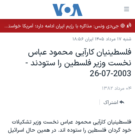
ینکهای
ابل
سترسی
🔴 جی‌دی ونس: مذاکره با رژیم ایران ادامه دارد؛ آمریکا خواستار بهبود روابط بلندمدت است
خانه
هش
شنبه ۱۷ مرداد ۱۴۰۵ ایران ۱۸:۵۶
نسخه سبک وب‌سایت
ه
فلسطينيان کارآيی محمود عباس
حتوای
موضوع ها
صلی
نخست وزير فلسطين را ستودند -
برنامه های تلویزیونی
ایران
هش
2003-07-26
جدول برنامه ها
ه
آمریکا
فحه
صفحه‌های ویژه
جهان
۰۴ مرداد ۱۳۸۲
صلی
فرکانس‌های صدای آمریکا
ورزشی
جام جهانی ۲۰۲۶
هش
اشتراک
پخش رادیویی
ه
گزیده‌ها
عملیات خشم حماسی
ستجو
۲۵۰سالگی آمریکا
ویژه برنامه‌ها
فلسطينيان کارآيی محمود عباس نخست وزير تشکيلات
یادگیری زبان انگلیسی
خود گردان فلسطين را ستوده اند. در همين حال اسرائيل
ویدیوها
بایگانی برنامه‌های تلویزیونی