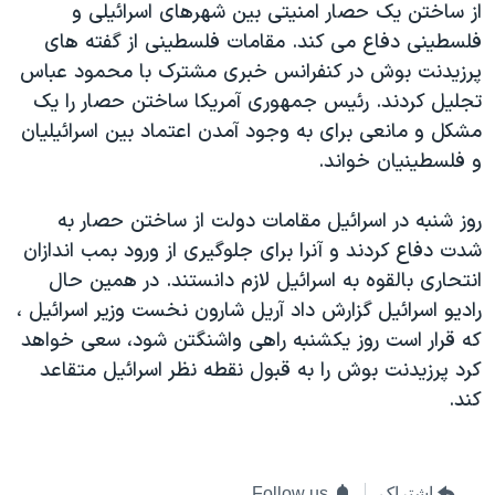
از ساختن يک حصار امنيتی بين شهرهای اسرائيلی و
دنبال کنید
مستندها
فرهنگ و زندگی
فلسطينی دفاع می کند. مقامات فلسطينی از گفته های
حقوق شهروندی
انتخابات ریاست جمهوری آمریکا ۲۰۲۴
پرزيدنت بوش در کنفرانس خبری مشترک با محمود عباس
تجليل کردند. رئيس جمهوری آمريکا ساختن حصار را يک
اقتصادی
حمله جمهوری اسلامی به اسرائیل
مشکل و مانعی برای به وجود آمدن اعتماد بين اسرائيليان
رمز مهسا
علم و فناوری
و فلسطينيان خواند.
زبانهای مختلف
اسرائیل در جنگ
ورزش زنان در ایران
روز شنبه در اسرائيل مقامات دولت از ساختن حصار به
گالری عکس
اعتراضات زن، زندگی، آزادی
شدت دفاع کردند و آنرا برای جلوگيری از ورود بمب اندازان
آرشیو پخش زنده
مجموعه مستندهای دادخواهی
انتحاری بالقوه به اسرائيل لازم دانستند. در همين حال
تریبونال مردمی آبان ۹۸
راديو اسرائيل گزارش داد آريل شارون نخست وزير اسرائيل ،
که قرار است روز يکشنبه راهی واشنگتن شود، سعی خواهد
دادگاه حمید نوری
کرد پرزيدنت بوش را به قبول نقطه نظر اسرائيل متقاعد
چهل سال گروگان‌گیری
کند.
قانون شفافیت دارائی کادر رهبری ایران
اعتراضات مردمی آبان ۹۸
اشتراک
Follow us