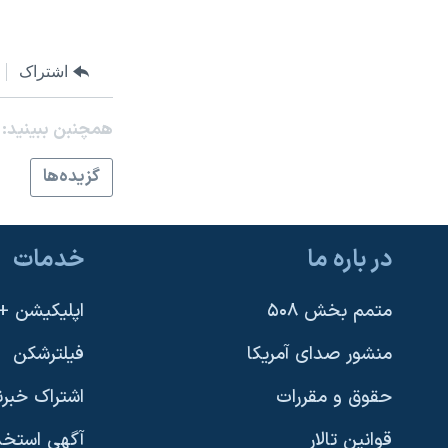
نرگس محمدی برنده جایزه نوبل صلح
همایش محافظه‌کاران آمریکا «سی‌پک»
اشتراک
صفحه‌های ویژه
همچنبن ببینید:
سفر پرزیدنت ترامپ به چین
گزيده‌ها
در باره ما
خدمات
متمم بخش ۵۰۸
اپلیکیشن +VOA
منشور صدای آمریکا
فیلترشکن
حقوق و مقررات
اشتراک خبرن
قوانین تالار
آگهی استخد