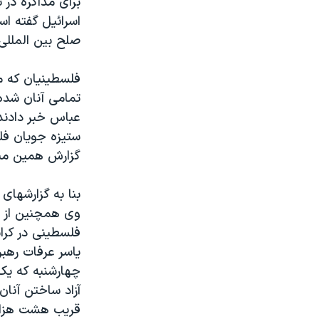
برای مذاکره در 
مستندها
فرهنگ و زندگی
اسرائيل گفته ا
حقوق شهروندی
انتخابات ریاست جمهوری آمریکا ۲۰۲۴
صلح بين المللی آ
اقتصادی
حمله جمهوری اسلامی به اسرائیل
فلسطينيان که مي
رمز مهسا
علم و فناوری
تمامی آنان شده 
اسرائیل در جنگ
ورزش زنان در ایران
عباس خبر دادند 
گالری عکس
اعتراضات زن، زندگی، آزادی
ستيزه جويان فلس
گزارش همين مناب
آرشیو پخش زنده
مجموعه مستندهای دادخواهی
تریبونال مردمی آبان ۹۸
بنا به گزارشهای
دادگاه حمید نوری
وی همچنين از ا
فلسطينی در کران
چهل سال گروگان‌گیری
ياسر عرفات رهبر
قانون شفافیت دارائی کادر رهبری ایران
چهارشنبه که يک 
اعتراضات مردمی آبان ۹۸
آزاد ساختن آنا
قريب هشت هزار ف
اسرائیل در جنگ