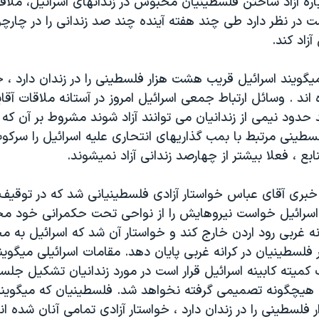
باره آزاد ساختن فلسطينيان محبوس در زندانهای اسرائيل، ملاقا
ست در نظر دارد طی چند هفته آينده چند صد زندانی را در چا
زاد کند.
گويند اسرائيل قريب هشت هزار فلسطينی را در زندان دارد ، خو
اند . وسائل ارتباط جمعی اسرائيل امروز در آستانه ملاقات آقا
حدود نيمی از زندانيان می توانند آزاد شوند مشروط بر آن که
طينی مرتبط با بمب گذاريهای انتحاری عليه اسرائيل را سرکوب
ع ، فعلا بيشتر از چهارصد زندانی آزاد نميشوند.
 خبری آقای عباس خواستار آزادی فلسطينيانی شد که در توقيف ا
سرائيل خواست نيروهايش را از نواحی تحت حکمرانی خود مخ
ه غربی رود اردن خارج کند و خواستار آن شد که اسرائيل به 
 فلسطينيان در کرانه غربی پايان دهد. مقامات اسرائيلی ميگويند
کميته کابينه اسرائيل قرار است در مورد زندانيان تشکيل جلس
ن هيچگونه تصميمی گرفته نخواهد شد. فلسطينيان که ميگويند
لسطينی را در زندان دارد ، خواستار آزادی تمامی آنان شده اند