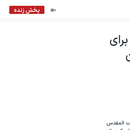
پخش زنده
رای
يت المقدس