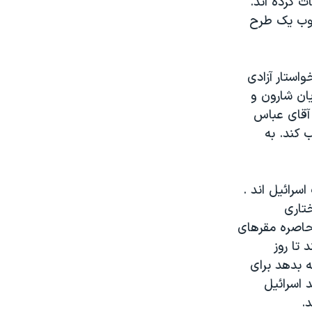
ت کرده اند.
رچوب يک طرح
استار آزادی
يان شارون و
 آقای عباس
 کند. به
سرائيل اند .
تاری
محاصره مقرهای
 تا روز
ه بدهد برای
 اسرائيل
.