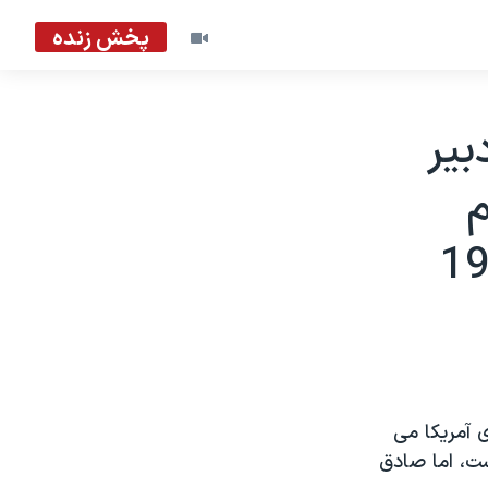
پخش زنده
بير
م
ی آمريکا می
ت، اما صادق