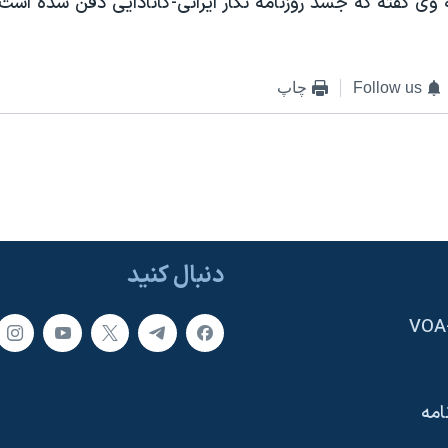
 وی گفته که جسد روزنامه نگار ايرانی-کانادايی دفن شده است.
Follow us
چاپ
دنبال کنید
امه