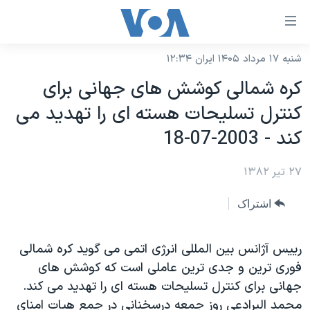
ینکهای
ابل
سترسی
شنبه ۱۷ مرداد ۱۴۰۵ ایران ۱۲:۳۴
خانه
هش
کره شمالی کوشش های جهانی برای
نسخه سبک وب‌سایت
ه
کنترل تسليحات هسته ای را تهديد می
حتوای
موضوع ها
کند - 2003-07-18
صلی
برنامه های تلویزیونی
ایران
هش
۲۷ تیر ۱۳۸۲
جدول برنامه ها
ه
آمریکا
فحه
صفحه‌های ویژه
جهان
اشتراک
صلی
فرکانس‌های صدای آمریکا
ورزشی
جام جهانی ۲۰۲۶
هش
پخش رادیویی
رييس آژانس بين المللی انرژی اتمی می گويد کره شمالی
ه
گزیده‌ها
عملیات خشم حماسی
فوری ترين و جدی ترين عاملی است که کوشش های
ستجو
۲۵۰سالگی آمریکا
ویژه برنامه‌ها
یادگیری زبان انگلیسی
جهانی برای کنترل تسليحات هسته ای را تهديد می کند.
ویدیوها
بایگانی برنامه‌های تلویزیونی
محمد البرادعی روز جمعه درسخنانی در جمع هيات امنای