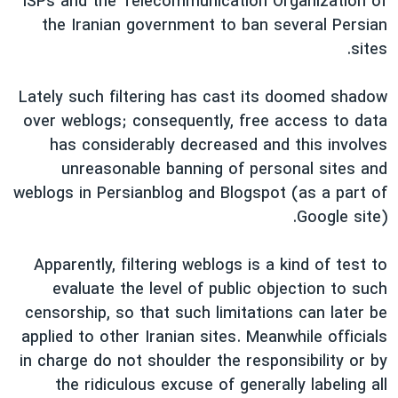
ISPs and the Telecommunication Organization of
دنبال کنید
مستندها
فرهنگ و زندگی
the Iranian government to ban several Persian
sites.
حقوق شهروندی
انتخابات ریاست جمهوری آمریکا ۲۰۲۴
اقتصادی
حمله جمهوری اسلامی به اسرائیل
Lately such filtering has cast its doomed shadow
رمز مهسا
علم و فناوری
over weblogs; consequently, free access to data
زبانهای مختلف
has considerably decreased and this involves
اسرائیل در جنگ
ورزش زنان در ایران
unreasonable banning of personal sites and
گالری عکس
اعتراضات زن، زندگی، آزادی
weblogs in Persianblog and Blogspot (as a part of
آرشیو پخش زنده
مجموعه مستندهای دادخواهی
Google site).
تریبونال مردمی آبان ۹۸
Apparently, filtering weblogs is a kind of test to
دادگاه حمید نوری
evaluate the level of public objection to such
چهل سال گروگان‌گیری
censorship, so that such limitations can later be
applied to other Iranian sites. Meanwhile officials
قانون شفافیت دارائی کادر رهبری ایران
in charge do not shoulder the responsibility or by
اعتراضات مردمی آبان ۹۸
the ridiculous excuse of generally labeling all