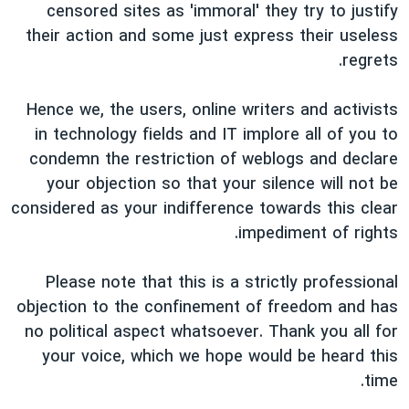
اسرائیل در جنگ
censored sites as 'immoral' they try to justify
their action and some just express their useless
نرگس محمدی برنده جایزه نوبل صلح
regrets.
همایش محافظه‌کاران آمریکا «سی‌پک»
صفحه‌های ویژه
Hence we, the users, online writers and activists
in technology fields and IT implore all of you to
سفر پرزیدنت ترامپ به چین
condemn the restriction of weblogs and declare
your objection so that your silence will not be
considered as your indifference towards this clear
impediment of rights.
Please note that this is a strictly professional
objection to the confinement of freedom and has
no political aspect whatsoever. Thank you all for
your voice, which we hope would be heard this
time.