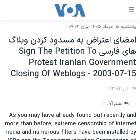
ینکهای
ابل
سترسی
پنجشنبه ۱۵ مرداد ۱۴۰۵ ایران ۰۹:۰۲
خانه
هش
امضای اعتراض به مسدود کردن وبلاگ
نسخه سبک وب‌سایت
ه
های فارسی Sign The Petition To
حتوای
موضوع ها
Protest Iranian Government
صلی
برنامه های تلویزیونی
ایران
هش
Closing Of Weblogs - 2003-07-15
جدول برنامه ها
ه
آمریکا
فحه
۲۴ تیر ۱۳۸۲
صفحه‌های ویژه
جهان
صلی
فرکانس‌های صدای آمریکا
ورزشی
جام جهانی ۲۰۲۶
اشتراک
هش
پخش رادیویی
ه
گزیده‌ها
عملیات خشم حماسی
As you may have already found out recently and
ستجو
more than before, extreme censorship of internet
۲۵۰سالگی آمریکا
ویژه برنامه‌ها
یادگیری زبان انگلیسی
media and numerous filters have been installed by
ویدیوها
بایگانی برنامه‌های تلویزیونی