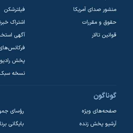
نرگس محمدی برنده جایزه نوبل صلح
منشور صدای آمریکا
فیلترشکن
همایش محافظه‌کاران آمریکا «سی‌پک»
حقوق و مقررات
اشتراک خبرن
صفحه‌های ویژه
قوانین تالار
آگهی استخد
سفر پرزیدنت ترامپ به چین
فرکانس‌های 
پخش رادیو
یادگیری زبان انگلیسی
نسخه سبک 
دنبال کنید
گوناگون
صفحه‌های ویژه
رؤسای جمهو
آرشیو پخش زنده
بایگانی برن
زبانهای مختلف