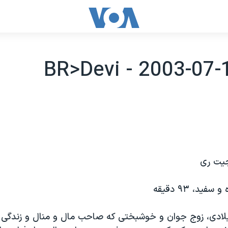
جيت ری
دهه ۱۸۶۰ ميلادی، زوج جوان و خوشبختی که صاحب مال و منال و زند