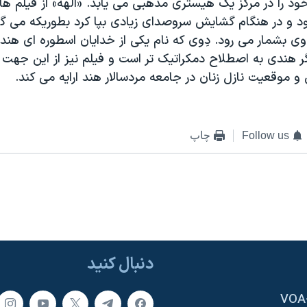
د را در مرکز يک هيستری مذهبی می يابد. «الهه» از فيلم ه
د و در هنگام گشايش سروصدای زيادی بپا کرد بطوريکه می گو
وی بشمار می رود. دِوی که نام يکی از خدايان اسطوره ای هند
 هندی به اصطلاح دمکراتيک تر است و فيلم نيز از اين جهت نق
 موقعيت نازل زنان در جامعه مردسالار هند ارايه می کند.
Follow us
چاپ
دنبال کنید