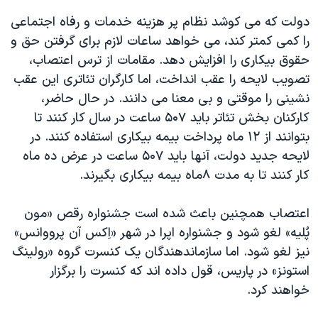
اسرائیل در جنگ
دولت که می کوشد نظام پر هزينه خدمات و رفاه اجتماعی
نرگس محمدی برنده جایزه نوبل صلح
را کمی کمتر کند، می خواهد ساعات لازم برای گرفتن حق و
همایش محافظه‌کاران آمریکا «سی‌پک»
حقوق بيکاری را افزايش دهد. مقامات از ترس اعتصاب،
تصويب لايحه را عقب انداخت، اما کارگران تئاتری اين عقب
صفحه‌های ویژه
نشينی را موقتی و بی معنا می دانند. در حال حاضر،
سفر پرزیدنت ترامپ به چین
کارکنان بخش تئاتر بايد ۵۰۷ ساعت در سال کار کنند تا
بتوانند از ۱۲ ماه پرداخت بيمه بيکاری استفاده کنند. در
لايحه جديد دولت، آنها بايد ۵۰۷ ساعت در عرض ده ماه
کار کنند تا به مدت ۸ماه بيمه بيکاری بگيرند.
اعتصاب همچنين باعث شده است جشنواره رقص «مون
پُليه» لغو شود و جشنواره اپرا در شهر «اِکس آن پرووانس»
نيز لغو شود. اما سازماندهندگان يک کنسرت گروه «رولينگ
استونز» در پاريس، قول داده اند که کنسرت را برگزار
خواهند کرد.