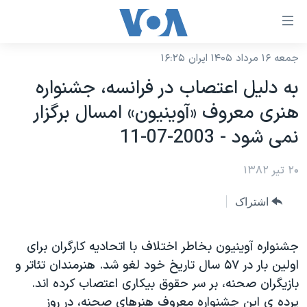
ینکهای
ابل
سترسی
جمعه ۱۶ مرداد ۱۴۰۵ ایران ۱۶:۲۵
خانه
هش
به دليل اعتصاب در فرانسه، جشنواره
نسخه سبک وب‌سایت
ه
هنری معروف «آوينيون» امسال برگزار
حتوای
موضوع ها
نمی شود - 2003-07-11
صلی
برنامه های تلویزیونی
ایران
هش
۲۰ تیر ۱۳۸۲
جدول برنامه ها
ه
آمریکا
فحه
صفحه‌های ویژه
جهان
اشتراک
صلی
فرکانس‌های صدای آمریکا
ورزشی
جام جهانی ۲۰۲۶
هش
پخش رادیویی
جشنواره آوينيون بخاطر اختلاف با اتحاديه کارگران برای
ه
گزیده‌ها
عملیات خشم حماسی
اولين بار در ۵۷ سال تاريخ خود لغو شد. هنرمندان تئاتر و
ستجو
۲۵۰سالگی آمریکا
ویژه برنامه‌ها
یادگیری زبان انگلیسی
بازيگران صحنه، بر سر حقوق بيکاری اعتصاب کرده اند.
ویدیوها
بایگانی برنامه‌های تلویزیونی
پرده ی اين جشنواره معروف هنرهای صحنه، در روز