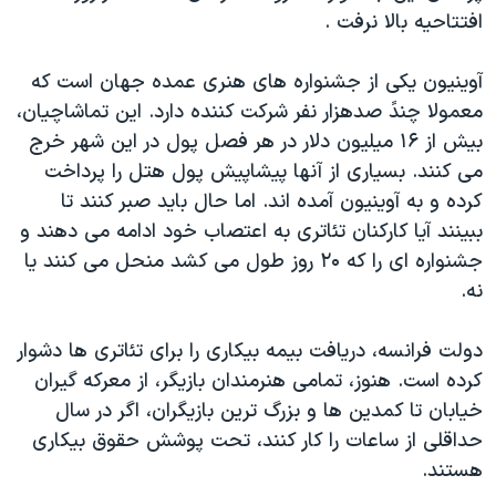
افتتاحيه بالا نرفت .
دنبال کنید
مستندها
فرهنگ و زندگی
حقوق شهروندی
انتخابات ریاست جمهوری آمریکا ۲۰۲۴
آوينيون يکی از جشنواره های هنری عمده جهان است که
اقتصادی
حمله جمهوری اسلامی به اسرائیل
معمولا چندً صدهزار نفر شرکت کننده دارد. اين تماشاچيان،
بيش از ۱۶ ميليون دلار در هر فصل پول در اين شهر خرج
رمز مهسا
علم و فناوری
زبانهای مختلف
می کنند. بسياری از آنها پيشاپيش پول هتل را پرداخت
اسرائیل در جنگ
ورزش زنان در ایران
کرده و به آوينيون آمده اند. اما حال بايد صبر کنند تا
گالری عکس
اعتراضات زن، زندگی، آزادی
ببينند آيا کارکنان تئاتری به اعتصاب خود ادامه می دهند و
جشنواره ای را که ۲۰ روز طول می کشد منحل می کنند يا
آرشیو پخش زنده
مجموعه مستندهای دادخواهی
نه.
تریبونال مردمی آبان ۹۸
دادگاه حمید نوری
دولت فرانسه، دريافت بيمه بيکاری را برای تئاتری ها دشوار
کرده است. هنوز، تمامی هنرمندان بازيگر، از معرکه گيران
چهل سال گروگان‌گیری
خيابان تا کمدين ها و بزرگ ترين بازيگران، اگر در سال
قانون شفافیت دارائی کادر رهبری ایران
حداقلی از ساعات را کار کنند، تحت پوشش حقوق بيکاری
اعتراضات مردمی آبان ۹۸
هستند.