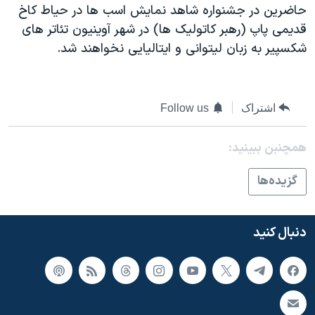
حاضرين در جشنواره شاهد نمايش اسب ها در حياط کاخ
قديمی پاپ (رهبر کاتوليک ها) در شهر آوينيون تئاتر های
شکسپير به زبان ليتوانی و ايتاليايی نخواهند شد.
اشتراک
Follow us
همچنبن ببینید:
گزيده‌ها
دنبال کنید