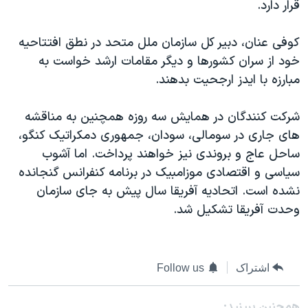
قرار دارد.
دنبال کنید
مستندها
فرهنگ و زندگی
حقوق شهروندی
انتخابات ریاست جمهوری آمریکا ۲۰۲۴
کوفی عنان، دبير کل سازمان ملل متحد در نطق افتتاحيه
خود از سران کشورها و ديگر مقامات ارشد خواست به
اقتصادی
حمله جمهوری اسلامی به اسرائیل
مبارزه با ايدز ارجحيت بدهند.
رمز مهسا
علم و فناوری
زبانهای مختلف
اسرائیل در جنگ
ورزش زنان در ایران
شرکت کنندگان در همايش سه روزه همچنين به مناقشه
های جاری در سومالی، سودان، جمهوری دمکراتيک کنگو،
گالری عکس
اعتراضات زن، زندگی، آزادی
ساحل عاج و بروندی نيز خواهند پرداخت. اما آشوب
آرشیو پخش زنده
مجموعه مستندهای دادخواهی
سياسی و اقتصادی موزامبيک در برنامه کنفرانس گنجانده
تریبونال مردمی آبان ۹۸
نشده است. اتحاديه آفريقا سال پيش به جای سازمان
وحدت آفريقا تشکيل شد.
دادگاه حمید نوری
چهل سال گروگان‌گیری
قانون شفافیت دارائی کادر رهبری ایران
اشتراک
Follow us
اعتراضات مردمی آبان ۹۸
همچنبن ببینید: