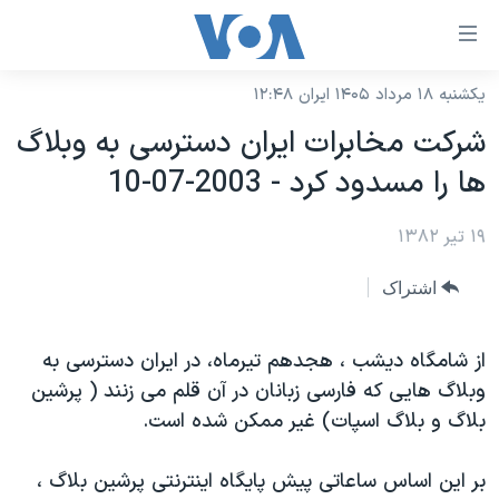
ینکهای
ابل
سترسی
یکشنبه ۱۸ مرداد ۱۴۰۵ ایران ۱۲:۴۸
خانه
هش
شركت مخابرات ايران دسترسی به وبلاگ
نسخه سبک وب‌سایت
ه
ها را مسدود كرد - 2003-07-10
حتوای
موضوع ها
صلی
۱۹ تیر ۱۳۸۲
برنامه های تلویزیونی
ایران
هش
جدول برنامه ها
ه
آمریکا
اشتراک
فحه
صفحه‌های ویژه
جهان
صلی
فرکانس‌های صدای آمریکا
از شامگاه ديشب ، هجدهم تيرماه، در ايران دسترسی به
ورزشی
جام جهانی ۲۰۲۶
هش
وبلاگ هايی كه فارسی زبانان در آن قلم می زنند ( پرشين
پخش رادیویی
ه
گزیده‌ها
عملیات خشم حماسی
بلاگ و بلاگ اسپات) غير ممكن شده است.
ستجو
۲۵۰سالگی آمریکا
ویژه برنامه‌ها
یادگیری زبان انگلیسی
بر اين اساس ساعاتی پيش پايگاه اينترنتی پرشين بلاگ ،
ویدیوها
بایگانی برنامه‌های تلویزیونی