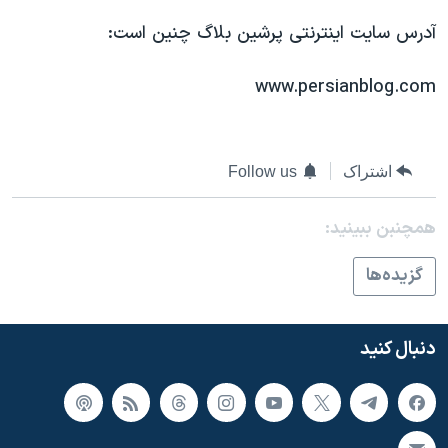
آدرس سايت اينترنتی پرشين بلاگ چنين است:
www.persianblog.com
اشتراک
Follow us
همچنبن ببینید:
گزيده‌ها
دنبال کنید