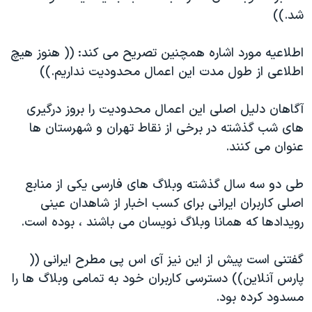
اسرائیل در جنگ
شد.))
نرگس محمدی برنده جایزه نوبل صلح
اطلاعيه مورد اشاره همچنين تصريح می كند: (( هنوز هيچ
همایش محافظه‌کاران آمریکا «سی‌پک»
اطلاعی از طول مدت اين اعمال محدوديت نداريم.))
صفحه‌های ویژه
سفر پرزیدنت ترامپ به چین
آگاهان دليل اصلی اين اعمال محدوديت را بروز درگيری
های شب گذشته در برخی از نقاط تهران و شهرستان ها
عنوان می كنند.
طی دو سه سال گذشته وبلاگ های فارسی يكی از منابع
اصلی كاربران ايرانی برای كسب اخبار از شاهدان عينی
رويدادها كه همانا وبلاگ نويسان می باشند ، بوده است.
گفتنی است پيش از اين نيز آی اس پی مطرح ايرانی ((
پارس آنلاين)) دسترسی كاربران خود به تمامی وبلاگ ها را
مسدود كرده بود.