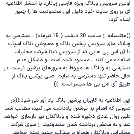
اولين سرويس وبلاگ ويژه فارسی زبانان، با انتشار اطلاعيه
دنبال کنید
مستندها
فرهنگ و زندگی
ای بر روی سايت خود دليل اين محدوديت ها را چنين
حقوق شهروندی
انتخابات ریاست جمهوری آمریکا ۲۰۲۴
اعلام كرد:
اقتصادی
حمله جمهوری اسلامی به اسرائیل
((متاسفانه از ساعت 20 ديشب ( 18 تيرماه) ، دسترسی به
رمز مهسا
علم و فناوری
وبلاگ های سرويس پرشين بلاگ و همچنين بلاگ اسپات
زبانهای مختلف
اسرائیل در جنگ
ورزش زنان در ایران
با آی اس پی هايی كه از سرويس ديتا شركت مخابرات
استفاده می كنند ، مسدود شده است. و مشكل عدم
گالری عکس
اعتراضات زن، زندگی، آزادی
دسترسی به وبلاگ ها مربوط به سرورهای پرشين نيست. در
آرشیو پخش زنده
مجموعه مستندهای دادخواهی
حال حاضر تنها دسترسی به سايت اصلی پرشين بلاگ از
تریبونال مردمی آبان ۹۸
طريق آی اس پی ها ميسر است. ))
دادگاه حمید نوری
اين اطلاعيه به كاربران پرشين بلاگ ياد آور می شود:((در
چهل سال گروگان‌گیری
صورتی كه اقدام به نوشتن يادداشت می كنيد، مطالب شما
قانون شفافیت دارائی کادر رهبری ایران
طبق روال عادی ذخيره شده و وبلاگتان نيز بازسازی خواهد
شد و به محض برداشته شدن محدوديت از سوی شركت
اعتراضات مردمی آبان ۹۸
مخابرات، وبلاگتان همراه با مطالب جديد ديده خواهد