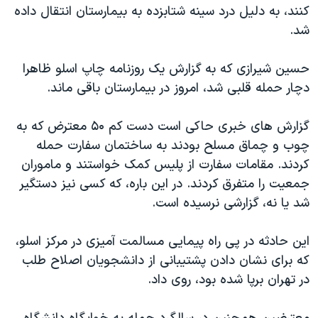
کنند، به دليل درد سينه شتابزده به بيمارستان انتقال داده
دنبال کنید
مستندها
فرهنگ و زندگی
شد.
حقوق شهروندی
انتخابات ریاست جمهوری آمریکا ۲۰۲۴
اقتصادی
حمله جمهوری اسلامی به اسرائیل
حسين شيرازی که به گزارش يک روزنامه چاپ اسلو ظاهرا
دچار حمله قلبی شد، امروز در بيمارستان باقی ماند.
رمز مهسا
علم و فناوری
زبانهای مختلف
اسرائیل در جنگ
ورزش زنان در ایران
گزارش های خبری حاکی است دست کم ۵۰ معترض که به
گالری عکس
اعتراضات زن، زندگی، آزادی
چوب و چماق مسلح بودند به ساختمان سفارت حمله
کردند. مقامات سفارت از پليس کمک خواستند و ماموران
آرشیو پخش زنده
مجموعه مستندهای دادخواهی
جمعيت را متفرق کردند. در اين باره، که کسی نيز دستگير
تریبونال مردمی آبان ۹۸
شد يا نه، گزارشی نرسيده است.
دادگاه حمید نوری
اين حادثه در پی راه پيمايی مسالمت آميزی در مرکز اسلو،
چهل سال گروگان‌گیری
که برای نشان دادن پشتيبانی از دانشجويان اصلاح طلب
قانون شفافیت دارائی کادر رهبری ایران
در تهران برپا شده بود، روی داد.
اعتراضات مردمی آبان ۹۸