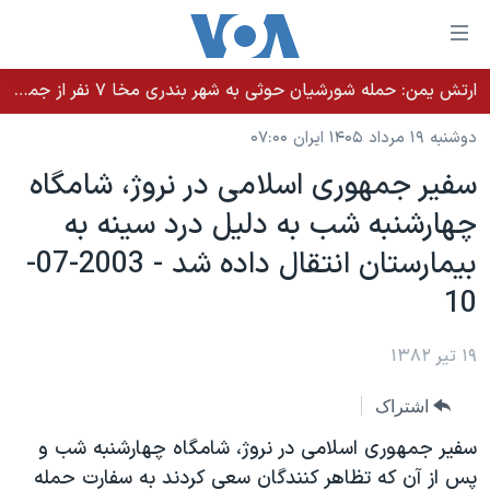
ینکهای
ابل
سترسی
ارتش یمن: حمله شورشیان حوثی به شهر بندری مخا ۷ نفر از جمله غیرنظامیان را کشت
خانه
هش
دوشنبه ۱۹ مرداد ۱۴۰۵ ایران ۰۷:۰۰
نسخه سبک وب‌سایت
ه
سفير جمهوری اسلامی در نروژ، شامگاه
حتوای
موضوع ها
چهارشنبه شب به دليل درد سينه به
صلی
برنامه های تلویزیونی
ایران
هش
بيمارستان انتقال داده شد - 2003-07-
جدول برنامه ها
ه
آمریکا
10
فحه
صفحه‌های ویژه
جهان
صلی
فرکانس‌های صدای آمریکا
۱۹ تیر ۱۳۸۲
ورزشی
جام جهانی ۲۰۲۶
هش
پخش رادیویی
ه
گزیده‌ها
عملیات خشم حماسی
اشتراک
ستجو
۲۵۰سالگی آمریکا
ویژه برنامه‌ها
سفير جمهوری اسلامی در نروژ، شامگاه چهارشنبه شب و
یادگیری زبان انگلیسی
ویدیوها
بایگانی برنامه‌های تلویزیونی
پس از آن که تظاهر کنندگان سعی کردند به سفارت حمله