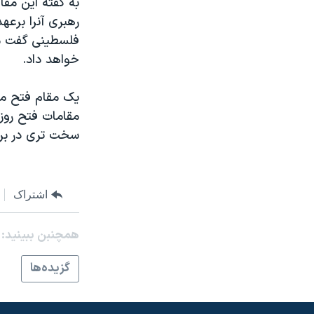
به گفته اين مق
مستندها
فرهنگ و زندگی
رهبری آنرا برعه
حقوق شهروندی
انتخابات ریاست جمهوری آمریکا ۲۰۲۴
فلسطينی گفت م
اقتصادی
حمله جمهوری اسلامی به اسرائیل
خواهد داد.
رمز مهسا
علم و فناوری
يک مقام فتح می
اسرائیل در جنگ
ورزش زنان در ایران
مقامات فتح روز
گالری عکس
اعتراضات زن، زندگی، آزادی
سخت تری در براب
آرشیو پخش زنده
مجموعه مستندهای دادخواهی
تریبونال مردمی آبان ۹۸
اشتراک
دادگاه حمید نوری
چهل سال گروگان‌گیری
همچنبن ببینید:
قانون شفافیت دارائی کادر رهبری ایران
گزيده‌ها
اعتراضات مردمی آبان ۹۸
اسرائیل در جنگ