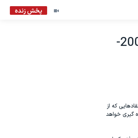
پخش زنده
تهديد محمود عباس به استعفا - 2003-
ادهايی که از
ه گيری خواهد