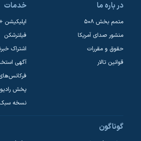
در باره ما
خدمات
نرگس محمدی برنده جایزه نوبل صلح
همایش محافظه‌کاران آمریکا «سی‌پک»
متمم بخش ۵۰۸
اپلیکیشن +VOA
صفحه‌های ویژه
منشور صدای آمریکا
فیلترشکن
سفر پرزیدنت ترامپ به چین
حقوق و مقررات
اشتراک خبرن
قوانین تالار
آگهی استخد
فرکانس‌های 
پخش رادیو
یادگیری زبان انگلیسی
نسخه سبک 
دنبال کنید
گوناگون