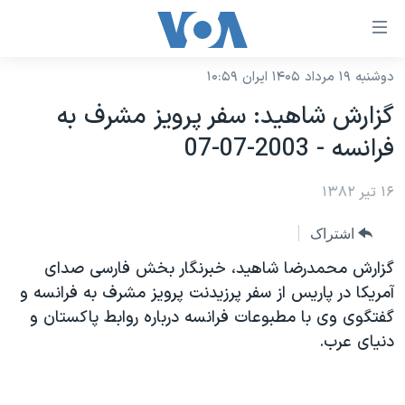
ینکهای
ابل
سترسی
دوشنبه ۱۹ مرداد ۱۴۰۵ ایران ۱۰:۵۹
خانه
هش
گزارش شاهيد: سفر پرويز مشرف به
نسخه سبک وب‌سایت
ه
فرانسه - 2003-07-07
حتوای
موضوع ها
صلی
۱۶ تیر ۱۳۸۲
برنامه های تلویزیونی
ایران
هش
جدول برنامه ها
ه
آمریکا
اشتراک
فحه
صفحه‌های ویژه
جهان
گزارش محمدرضا شاهيد، خبرنگار بخش فارسی صدای
صلی
فرکانس‌های صدای آمریکا
آمريکا در پاريس از سفر پرزيدنت پرويز مشرف به فرانسه و
ورزشی
جام جهانی ۲۰۲۶
هش
گفتگوی وی با مطبوعات فرانسه درباره روابط پاکستان و
پخش رادیویی
ه
گزیده‌ها
عملیات خشم حماسی
دنيای عرب.
ستجو
۲۵۰سالگی آمریکا
ویژه برنامه‌ها
یادگیری زبان انگلیسی
ویدیوها
بایگانی برنامه‌های تلویزیونی