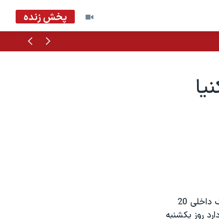
پخش زنده
قبلی
بعدی
يا
دور جديد مذاکرات صلح سودان در کنيا آغاز شده است. هدف اين است که جنگ داخلی 20
ارد روز يکشنبه