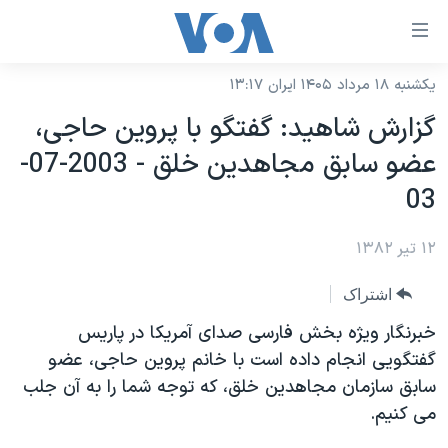
ینکهای
ابل
سترسی
یکشنبه ۱۸ مرداد ۱۴۰۵ ایران ۱۳:۱۷
خانه
هش
گزارش شاهيد: گفتگو با پروين حاجی،
نسخه سبک وب‌سایت
ه
عضو سابق مجاهدين خلق - 2003-07-
حتوای
موضوع ها
03
صلی
برنامه های تلویزیونی
ایران
هش
۱۲ تیر ۱۳۸۲
جدول برنامه ها
ه
آمریکا
فحه
صفحه‌های ویژه
جهان
اشتراک
صلی
فرکانس‌های صدای آمریکا
ورزشی
جام جهانی ۲۰۲۶
خبرنگار ويژه بخش فارسی صدای آمريکا در پاريس
هش
پخش رادیویی
گفتگويی انجام داده است با خانم پروين حاجی، عضو
ه
گزیده‌ها
عملیات خشم حماسی
سابق سازمان مجاهدين خلق، که توجه شما را به آن جلب
ستجو
۲۵۰سالگی آمریکا
ویژه برنامه‌ها
یادگیری زبان انگلیسی
می کنيم.
ویدیوها
بایگانی برنامه‌های تلویزیونی