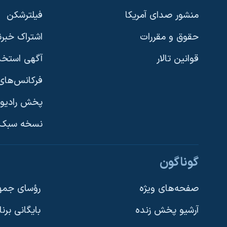
نرگس محمدی برنده جایزه نوبل صلح
منشور صدای آمریکا
فیلترشکن
همایش محافظه‌کاران آمریکا «سی‌پک»
حقوق و مقررات
اشتراک خبرن
صفحه‌های ویژه
قوانین تالار
آگهی استخد
سفر پرزیدنت ترامپ به چین
فرکانس‌های 
پخش رادیو
یادگیری زبان انگلیسی
نسخه سبک 
دنبال کنید
گوناگون
صفحه‌های ویژه
رؤسای جمهو
آرشیو پخش زنده
بایگانی برن
زبانهای مختلف