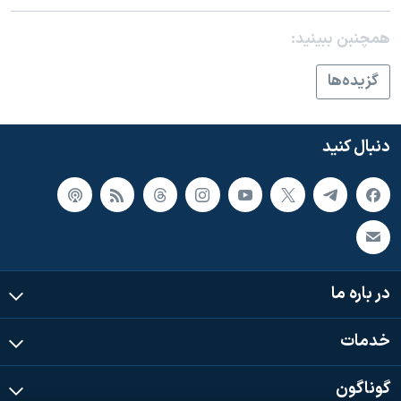
اسرائیل در جنگ
نرگس محمدی برنده جایزه نوبل صلح
همچنبن ببینید:
همایش محافظه‌کاران آمریکا «سی‌پک»
گزيده‌ها
صفحه‌های ویژه
سفر پرزیدنت ترامپ به چین
دنبال کنید
در باره ما
خدمات
گوناگون