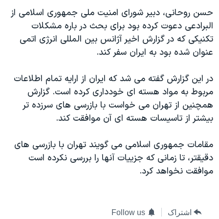
دنبال کنید
مستندها
فرهنگ و زندگی
حسن روحانی، دبير شورای امنيت ملی جمهوری اسلامی از
البرادعی دعوت کرده بود برای بحث در باره مشکلات
حقوق شهروندی
انتخابات ریاست جمهوری آمریکا ۲۰۲۴
تکنيکی که در گزارش اخير آژانس بين المللی انرژی اتمی
اقتصادی
حمله جمهوری اسلامی به اسرائیل
عنوان شده بود به ايران سفر کند.
رمز مهسا
علم و فناوری
زبانهای مختلف
در اين گزارش گفته می شد که ايران از ارايه تمام اطلاعات
اسرائیل در جنگ
ورزش زنان در ایران
مربوط به مواد هسته ای خودداری کرده است. گزارش
گالری عکس
اعتراضات زن، زندگی، آزادی
همچنين از تهران می خواست با بازرسی های سرزده تر
آرشیو پخش زنده
مجموعه مستندهای دادخواهی
بيشتر از تاسيسات هسته ای آن موافقت کند.
تریبونال مردمی آبان ۹۸
مقامات جمهوری اسلامی می گويند تهران با بازرسی های
دادگاه حمید نوری
دقيقتر، تا زمانی که جزييات آنها را بررسی نکرده است
چهل سال گروگان‌گیری
موافقت نخواهد کرد.
قانون شفافیت دارائی کادر رهبری ایران
اعتراضات مردمی آبان ۹۸
اشتراک
Follow us