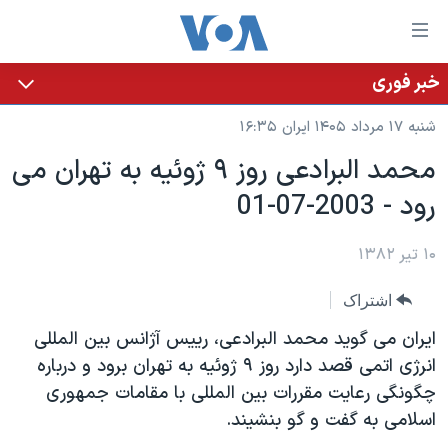
ینکهای
ابل
سترسی
خبر فوری
خانه
هش
شنبه ۱۷ مرداد ۱۴۰۵ ایران ۱۶:۳۵
نسخه سبک وب‌سایت
ه
محمد البرادعی روز ٩ ژوئيه به تهران می
حتوای
موضوع ها
رود - 2003-07-01
صلی
برنامه های تلویزیونی
ایران
هش
جدول برنامه ها
ه
۱۰ تیر ۱۳۸۲
آمریکا
فحه
صفحه‌های ویژه
جهان
اشتراک
صلی
فرکانس‌های صدای آمریکا
ورزشی
جام جهانی ۲۰۲۶
هش
ايران می گويد محمد البرادعی، رييس آژانس بين المللی
پخش رادیویی
ه
گزیده‌ها
عملیات خشم حماسی
انرژی اتمی قصد دارد روز ٩ ژوئيه به تهران برود و درباره
ستجو
چگونگی رعايت مقررات بين المللی با مقامات جمهوری
۲۵۰سالگی آمریکا
ویژه برنامه‌ها
یادگیری زبان انگلیسی
اسلامی به گفت و گو بنشيند.
ویدیوها
بایگانی برنامه‌های تلویزیونی