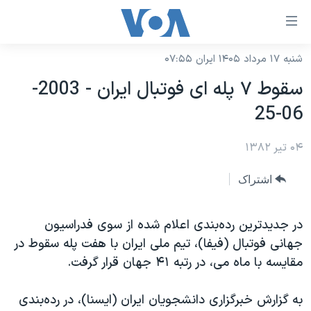
ینکهای
ابل
سترسی
شنبه ۱۷ مرداد ۱۴۰۵ ایران ۰۷:۵۵
خانه
هش
سقوط ۷ پله ای فوتبال ايران - 2003-
نسخه سبک وب‌سایت
ه
06-25
حتوای
موضوع ها
صلی
۰۴ تیر ۱۳۸۲
برنامه های تلویزیونی
ایران
هش
جدول برنامه ها
ه
آمریکا
اشتراک
فحه
صفحه‌های ویژه
جهان
صلی
فرکانس‌های صدای آمریکا
در جديدترين رده‌بندی اعلام شده از سوی فدراسيون
ورزشی
جام جهانی ۲۰۲۶
هش
جهانی فوتبال (فيفا)، تيم ملی ايران با هفت پله سقوط در
پخش رادیویی
ه
گزیده‌ها
عملیات خشم حماسی
مقايسه با ماه می، در رتبه ۴۱ جهان قرار گرفت.
ستجو
۲۵۰سالگی آمریکا
ویژه برنامه‌ها
یادگیری زبان انگلیسی
به گزارش خبرگزاری دانشجويان ايران (ايسنا)، در رده‌بندی
ویدیوها
بایگانی برنامه‌های تلویزیونی