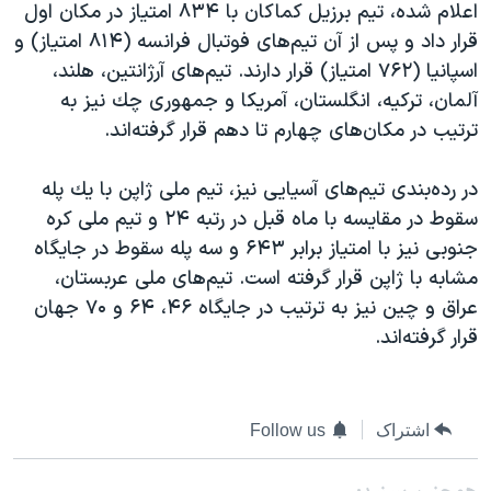
اعلام شده، تيم برزيل كماكان با ۸۳۴ امتياز در مكان اول
دنبال کنید
مستندها
فرهنگ و زندگی
قرار داد و پس از آن تيم‌های فوتبال فرانسه (۸۱۴ امتياز) و
حقوق شهروندی
انتخابات ریاست جمهوری آمریکا ۲۰۲۴
اسپانيا (۷۶۲ امتياز) قرار دارند. تيم‌های آرژانتين، هلند،
آلمان، تركيه، انگلستان، آمريكا و جمهوری چك نيز به
اقتصادی
حمله جمهوری اسلامی به اسرائیل
ترتيب در مكان‌های چهارم تا دهم قرار گرفته‌اند.
رمز مهسا
علم و فناوری
زبانهای مختلف
اسرائیل در جنگ
ورزش زنان در ایران
در رده‌بندی تيم‌های آسيايی نيز، تيم ملی ژاپن با يك پله
سقوط در مقايسه با ماه قبل در رتبه ۲۴ و تيم ملی كره
گالری عکس
اعتراضات زن، زندگی، آزادی
جنوبی نيز با امتياز برابر ۶۴۳ و سه پله سقوط در جايگاه
آرشیو پخش زنده
مجموعه مستندهای دادخواهی
مشابه با ژاپن قرار گرفته است. تيم‌های ملی عربستان،
تریبونال مردمی آبان ۹۸
عراق و چين نيز به ترتيب در جايگاه ۴۶، ۶۴ و ۷۰ جهان
قرار گرفته‌اند.
دادگاه حمید نوری
چهل سال گروگان‌گیری
قانون شفافیت دارائی کادر رهبری ایران
اشتراک
Follow us
اعتراضات مردمی آبان ۹۸