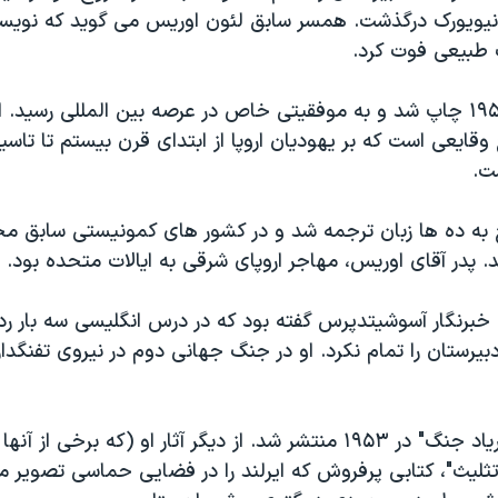
 طبيعی فوت کرد.
ايعی است که بر يهوديان اروپا از ابتدای قرن بيستم تا تاس
به ده ها زبان ترجمه شد و در کشور های کمونيستی سابق مخ
پدر آقای اوريس، مهاجر اروپای شرقی به ايالات متحده بود.
 خبرنگار آسوشيتدپرس گفته بود که در درس انگليسی سه بار رد
رستان را تمام نکرد. او در جنگ جهانی دوم در نيروی تفنگدا
رمان اول او، "فرياد جنگ" در ۱۹۵۳ منتشر شد. از ديگر آثار او (که برخی ا
ثليث"، کتابی پرفروش که ايرلند را در فضايی حماسی تصوير می