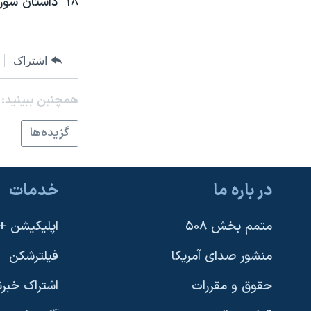
۱۸" داستان شورش مطرودين يهودی در گتوی ورشو، لهستان.
نرگس محمدی برنده جایزه نوبل صلح
همایش محافظه‌کاران آمریکا «سی‌پک»
اشتراک
صفحه‌های ویژه
سفر پرزیدنت ترامپ به چین
همچنبن ببینید:
گزيده‌ها
در باره ما
خدمات
متمم بخش ۵۰۸
اپلیکیشن +VOA
منشور صدای آمریکا
فیلترشکن
حقوق و مقررات
اشتراک خبرن