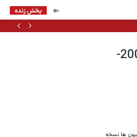
پخش زنده
قبلی
بعدی
مرگ لئون اوريس در ۷۸ سالگی - 2003-
ليون ها نسخه