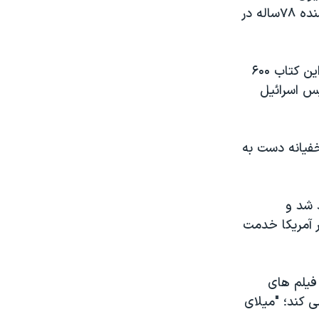
فروش رفت، در نيويورک درگذشت. همسر سابق لئون اوريس می گويد که نويسنده ۷۸ساله در
سفر خروج در ۱۹۵۸ چاپ شد و به موفقيتی خاص در عرصه بين المللی رسيد. اين کتاب ۶۰۰
يس اسرائيل
فيانه دست به
 شد و
ر آمريکا خدمت
ز آنها فيلم های
 کند؛ "ميلای