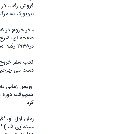
مستندها
فرهنگ و زندگی
حقوق شهروندی
انتخابات ریاست جمهوری آمریکا ۲۰۲۴
نيويورک به مرگ
اقتصادی
حمله جمهوری اسلامی به اسرائیل
رمز مهسا
علم و فناوری
صفحه ای، شرح وق
اسرائیل در جنگ
ورزش زنان در ایران
در۱۹۴۸ رفته است.
گالری عکس
اعتراضات زن، زندگی، آزادی
کتاب سفر خروج 
آرشیو پخش زنده
مجموعه مستندهای دادخواهی
دست می چرخيد. 
تریبونال مردمی آبان ۹۸
اوريس زمانی به
دادگاه حمید نوری
هيچوقت دوره دبي
چهل سال گروگان‌گیری
کرد.
قانون شفافیت دارائی کادر رهبری ایران
اعتراضات مردمی آبان ۹۸
سينمايی شد) "ت
اسرائیل در جنگ