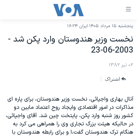
ینکهای
ابل
سترسی
پنجشنبه ۱۵ مرداد ۱۴۰۵ ایران ۱۶:۲۴
خانه
هش
نخست وزير هندوستان وارد پکن شد -
نسخه سبک وب‌سایت
ه
2003-06-23
حتوای
موضوع ها
صلی
۰۲ تیر ۱۳۸۲
برنامه های تلویزیونی
ایران
هش
جدول برنامه ها
ه
آمریکا
اشتراک
فحه
صفحه‌های ویژه
جهان
صلی
فرکانس‌های صدای آمریکا
آتال بهاری واجپائی، نخست وزير هندوستان، برای پاره ای
ورزشی
جام جهانی ۲۰۲۶
هش
مذاکرات در امور اقتصادی وايجاد روح اعتماد مابين دو
پخش رادیویی
ه
گزیده‌ها
عملیات خشم حماسی
کشور روز شنبه وارد پکن، پايتخت چين شد. آقای واجپائی،
ستجو
۲۵۰سالگی آمریکا
ویژه برنامه‌ها
در حاليکه هيئت بزرگ تجاری وی را همراهی می کرد به
یادگیری زبان انگلیسی
هنگام ترک هندوستان گفت،ا و برای رابطه هندوستان با
ویدیوها
بایگانی برنامه‌های تلویزیونی