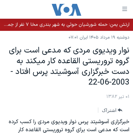
ینکهای
ابل
سترسی
ارتش یمن: حمله شورشیان حوثی به شهر بندری مخا ۷ نفر از جمله غیرنظامیان را کشت
خانه
هش
دوشنبه ۱۹ مرداد ۱۴۰۵ ایران ۰۷:۰۱
نسخه سبک وب‌سایت
ه
نوار ويديوی مردی که مدعی است برای
حتوای
موضوع ها
گروه تروريستی القاعده کار ميکند به
صلی
برنامه های تلویزیونی
ایران
هش
دست خبرگزاری آسوشيتد پرس افتاد -
جدول برنامه ها
ه
آمریکا
2003-06-22
فحه
صفحه‌های ویژه
جهان
صلی
فرکانس‌های صدای آمریکا
۰۱ تیر ۱۳۸۲
ورزشی
جام جهانی ۲۰۲۶
هش
پخش رادیویی
ه
گزیده‌ها
عملیات خشم حماسی
اشتراک
ستجو
۲۵۰سالگی آمریکا
ویژه برنامه‌ها
خبرگزاری آسوشيتد پرس نوار ويديوی مردی را کسب کرده
یادگیری زبان انگلیسی
ویدیوها
بایگانی برنامه‌های تلویزیونی
است که مدعی است برای گروه تروريستی القاعده کار