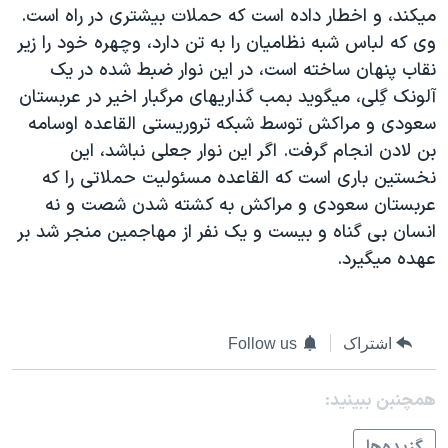
ميکند، و اخطار داده است که حملات بيشتری در راه است.
دنبال کنید
مستندها
فرهنگ و زندگی
وی که لباس شبه نظاميان را به تن دارد، وچهره خود را زير
حقوق شهروندی
انتخابات ریاست جمهوری آمریکا ۲۰۲۴
نقاب پنهان ساخته است، در اين نوار ضبط شده در يک
اقتصادی
حمله جمهوری اسلامی به اسرائیل
آلونک گِلی، ميگويد بمب گذاريهای مرگبار اخير در عربستان
سعودی و مراکش توسط شبکه تروريستی القاعده اوسامه
رمز مهسا
علم و فناوری
بن لادن انجام گرفت. اگر اين نوار جعلی نباشد، اين
زبانهای مختلف
اسرائیل در جنگ
ورزش زنان در ایران
نخستين باری است که القاعده مسئوليت حملاتی را که
گالری عکس
اعتراضات زن، زندگی، آزادی
عربستان سعودی و مراکش به کشته شدن شصت و نه
انسان بی گناه و بيست و يک نفر از مهاجمين منجر شد بر
آرشیو پخش زنده
مجموعه مستندهای دادخواهی
عهده ميگيرد.
تریبونال مردمی آبان ۹۸
دادگاه حمید نوری
اشتراک
Follow us
چهل سال گروگان‌گیری
قانون شفافیت دارائی کادر رهبری ایران
همچنبن ببینید:
اعتراضات مردمی آبان ۹۸