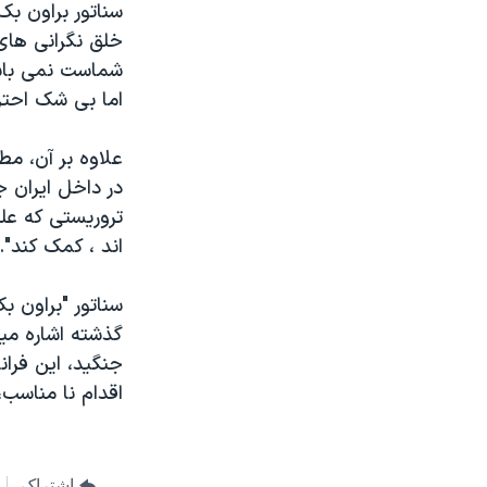
سناتور براون بک
خلق نگرانی های 
شماست نمی باشند
اما بی شک احتر
علاوه بر آن، م
در داخل ايران 
تروريستی که عل
اند ، کمک کند".
سناتور "براون ب
گذشته اشاره مي
جنگيد، اين فران
اقدام نا مناسب،
اشتراک