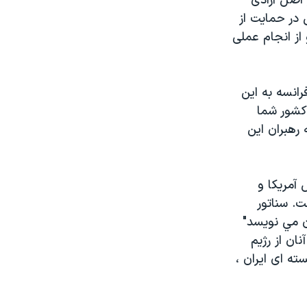
 اصل آزادی
 در حمايت از
 از انجام عملی
انسه به اين
 کشور شما
 رهبران اين
آمريکا و
ت. سناتور
ن مي نويسد"
ان از رژيم
ه ای ايران ،