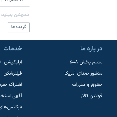
همچنبن ببینید:
گزيده‌ها
در باره ما
خدمات
متمم بخش ۵۰۸
اپلیکیشن +VOA
منشور صدای آمریکا
فیلترشکن
حقوق و مقررات
اشتراک خبرن
قوانین تالار
آگهی استخد
فرکانس‌های 