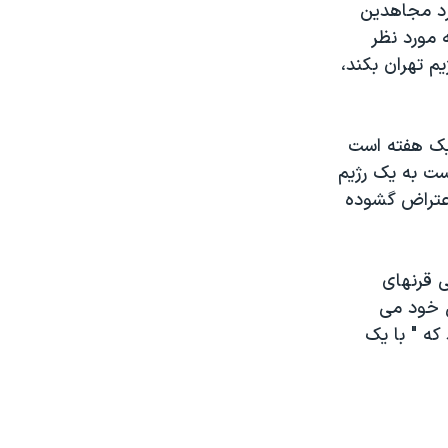
ورد مجاهدين
 مورد نظر
م تهران بکند،
 يک هفته است
ست به يک رژيم
اعتراض گشوده
ی قرنهای
ل خود می
که " با يک