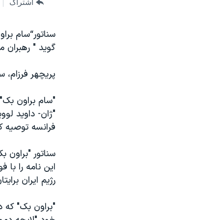
مستندها
فرهنگ و زندگی
اشتراک
حقوق شهروندی
انتخابات ریاست جمهوری آمریکا ۲۰۲۴
سناتور“سام براو
اقتصادی
حمله جمهوری اسلامی به اسرائیل
گويد " رهبران مخ
رمز مهسا
علم و فناوری
پريچهر فرزام، س
اسرائیل در جنگ
ورزش زنان در ایران
گالری عکس
اعتراضات زن، زندگی، آزادی
"سام براون بک" 
آرشیو پخش زنده
مجموعه مستندهای دادخواهی
فرانسه توصيه ک
تریبونال مردمی آبان ۹۸
دادگاه حمید نوری
سناتور "براون 
چهل سال گروگان‌گیری
اين نامه را با 
رژيم ايران برايت
قانون شفافیت دارائی کادر رهبری ایران
اعتراضات مردمی آبان ۹۸
"براون بک" که د
اسرائیل در جنگ