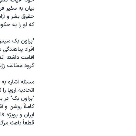
خود "لايحه دموک
بيان به سفير فر
نرگس محمدی برنده جایزه نوبل صلح
حقوق بشر و آزاد
همایش محافظه‌کاران آمریکا «سی‌پک»
که او را به حکو
صفحه‌های ویژه
"براون بک سپس 
سفر پرزیدنت ترامپ به چین
افراد پناهندگی 
اقامت داشته اند
گروه مخالف رژيم
مسئله اشاره به 
اتحاديه اروپا را
"براون بک" در ب
کاملاً روشن و آ
ايران و بويژه ف
قطعاً باعث مرگ 