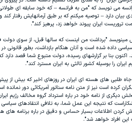
راسی ايران" را به سنای آمريکا تسليم داشته است؛ در پيروی از
انسه می نويسد که "من به فرانسه – که خود سابقه ای طولانی
ی بيان دارد – توصيه ميکنم که بر طبق آرمانهايش رفتار کند و
مت تروريست ايران پيوند خواهد زد، پرهيز کند".
مينويسد "برداشت من اينست که سالها قبل، از سوی دولت فر
سياسی داده شده است و آنان هنگام بازداشت، بطور قانونی در
. اکنون بنا بر گزارشهای رسيده، دولت متبوع شما قصد دارد که
 ايران را بوسيله کشور ثالثی به ايران مسترد کند".
جاه طلبی های هسته ای ايران در روزهای اخير که بيش از پيش 
 نگران کرده است نيز از متن نامه سناتور آمريکائی دور نمانده اس
خش ديگری از نامه خود در باره استرداد گروه مخالف رژيم ايرا
شکاراست که نتيجه اين عمل شما، به تلافی انتقادهای سياسی آن
اش کردن اطلاعات بسيار حساس و دقيق در باره برنامه های هست
اين افراد خواهد شد".