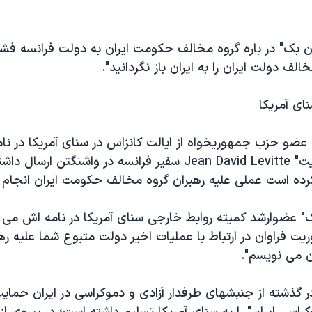
ن بک" در باره گروه مخالف حکومت ايران به دولت فرانسه فشا
الف دولت ايران را به ايران باز نگردانيد".
نای آمريکا
عضو حزب جمهوريخواه از ايالت کانزاس در سنای آمريکا در نام
"ژان- داويد لوويت" Jean David Levitte سفير فرانسه در واشنگتن ا
رده است عملی عليه رهبران گروه مخالف حکومت ايران انجام 
بک" عضوارشد کميته روابط خارجی سنای آمريکا در نامه اش می 
فوريت فراوان در ارتباط با عمليات اخير دولت متبوع شما عليه ر
ان می نويسم".
ر گذشته از جنبشهای طرفدار آزادی و دموکراسی در ايران حماي