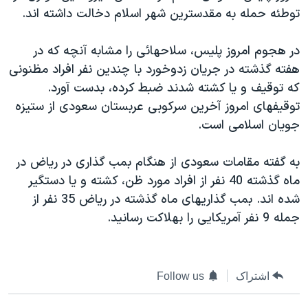
توطئه حمله به مقدسترين شهر اسلام دخالت داشته اند.
دنبال کنید
مستندها
فرهنگ و زندگی
حقوق شهروندی
انتخابات ریاست جمهوری آمریکا ۲۰۲۴
در هجوم امروز پليس، سلاحهائی را مشابه آنچه که در
اقتصادی
حمله جمهوری اسلامی به اسرائیل
هفته گذشته در جريان زدوخورد با چندين نفر افراد مظنونی
که توقيف و يا کشته شدند ضبط کرده، بدست آورد.
رمز مهسا
علم و فناوری
زبانهای مختلف
توقيفهای امروز آخرين سرکوبی عربستان سعودی از ستيزه
اسرائیل در جنگ
ورزش زنان در ایران
جويان اسلامی است.
گالری عکس
اعتراضات زن، زندگی، آزادی
به گفته مقامات سعودی از هنگام بمب گذاری در رياض در
آرشیو پخش زنده
مجموعه مستندهای دادخواهی
ماه گذشته 40 نفر از افراد مورد ظن، کشته و يا دستگير
تریبونال مردمی آبان ۹۸
شده اند. بمب گذاريهای ماه گذشته در رياض 35 نفر از
دادگاه حمید نوری
جمله 9 نفر آمريکايی را بهلاکت رسانيد.
چهل سال گروگان‌گیری
قانون شفافیت دارائی کادر رهبری ایران
اشتراک
Follow us
اعتراضات مردمی آبان ۹۸