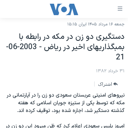
ینکهای
ابل
سترسی
جمعه ۱۶ مرداد ۱۴۰۵ ایران ۱۵:۱۵
خانه
هش
دستگيری دو زن در مکه در رابطه با
نسخه سبک وب‌سایت
ه
بمبگذاريهای اخير در رياض - 2003-06-
حتوای
موضوع ها
21
صلی
برنامه های تلویزیونی
ایران
هش
۳۱ خرداد ۱۳۸۲
جدول برنامه ها
ه
آمریکا
فحه
صفحه‌های ویژه
جهان
اشتراک
صلی
فرکانس‌های صدای آمریکا
ورزشی
جام جهانی ۲۰۲۶
نيروهای امنيتی عربستان سعودی دو زن را در آپارتمانی در
هش
پخش رادیویی
مکه که توسط يکی از ستيزه جويان اسلامی که هفته
ه
گزیده‌ها
عملیات خشم حماسی
گذشته دستگير شد، اجاره شده بود، توقيف کرده اند.
ستجو
۲۵۰سالگی آمریکا
ویژه برنامه‌ها
یادگیری زبان انگلیسی
ویدیوها
بایگانی برنامه‌های تلویزیونی
امروز پليس سعودی اعلام کرد که ظن ميرود اين دو زن در