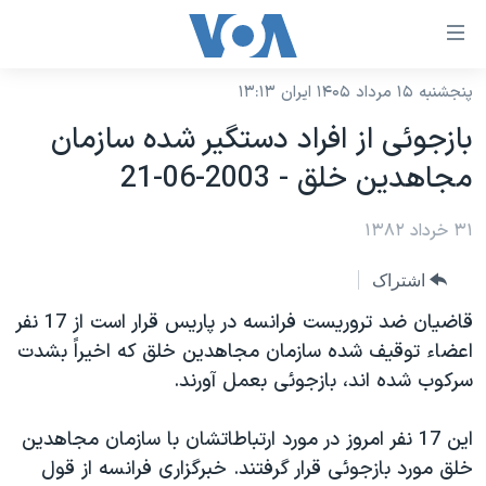
ینکهای
ابل
سترسی
پنجشنبه ۱۵ مرداد ۱۴۰۵ ایران ۱۳:۱۳
خانه
هش
بازجوئی از افراد دستگير شده سازمان
نسخه سبک وب‌سایت
ه
مجاهدين خلق - 2003-06-21
حتوای
موضوع ها
صلی
۳۱ خرداد ۱۳۸۲
برنامه های تلویزیونی
ایران
هش
جدول برنامه ها
ه
آمریکا
اشتراک
فحه
صفحه‌های ویژه
جهان
قاضيان ضد تروريست فرانسه در پاريس قرار است از 17 نفر
صلی
فرکانس‌های صدای آمریکا
اعضاء توقيف شده سازمان مجاهدين خلق که اخيراً بشدت
ورزشی
جام جهانی ۲۰۲۶
هش
سرکوب شده اند، بازجوئی بعمل آورند.
پخش رادیویی
ه
گزیده‌ها
عملیات خشم حماسی
ستجو
۲۵۰سالگی آمریکا
ویژه برنامه‌ها
اين 17 نفر امروز در مورد ارتباطاتشان با سازمان مجاهدين
یادگیری زبان انگلیسی
خلق مورد بازجوئی قرار گرفتند. خبرگزاری فرانسه از قول
ویدیوها
بایگانی برنامه‌های تلویزیونی