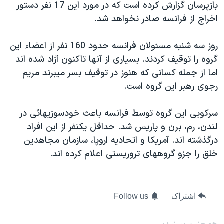
بازپرسان گزارش کرده است که در مورد اين 17 نفر دستور
دنبال کنید
مستندها
فرهنگ و زندگی
اخراج از فرانسه صادر نخواهد شد.
حقوق شهروندی
انتخابات ریاست جمهوری آمریکا ۲۰۲۴
روز سه شنبه مسئولان فرانسه حدود 160 نفر از اعضاء اين
اقتصادی
حمله جمهوری اسلامی به اسرائیل
گروه را توقيف کردند. بسياری از آنها تاکنون آزاد شده اند
رمز مهسا
علم و فناوری
اما از جمله کسانی که هنوز در توقيف بسر ميبرند مريم
زبانهای مختلف
اسرائیل در جنگ
ورزش زنان در ایران
رجوی رهبر اين گروه است.
گالری عکس
اعتراضات زن، زندگی، آزادی
سرکوبی اين گروه توسط فرانسه باعث خودسوزيهائی در
آرشیو پخش زنده
مجموعه مستندهای دادخواهی
لندن، رم، برن و پاريس شد. حداقل يکنفر از اين افراد
تریبونال مردمی آبان ۹۸
درگذشته اند. آمريکا و اتحاديه اروپا، سازمان مجاهدين
خلق را جزو گروههای تروريستی اعلام کرده اند.
دادگاه حمید نوری
چهل سال گروگان‌گیری
قانون شفافیت دارائی کادر رهبری ایران
اشتراک
Follow us
اعتراضات مردمی آبان ۹۸