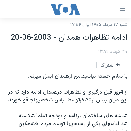
ینکهای
ابل
سترسی
شنبه ۱۷ مرداد ۱۴۰۵ ایران ۱۷:۵۶
خانه
هش
ادامه تظاهرات همدان - 2003-06-20
نسخه سبک وب‌سایت
ه
حتوای
۳۰ خرداد ۱۳۸۲
موضوع ها
صلی
برنامه های تلویزیونی
ایران
اشتراک
هش
جدول برنامه ها
ه
آمریکا
با سلام خسته نباشيد.من ازهمدان ايمل ميزنم.
فحه
صفحه‌های ویژه
جهان
صلی
از 4روز قبل درگيری و تظاهرات درهمدان ادامه دارد كه در
فرکانس‌های صدای آمریکا
ورزشی
جام جهانی ۲۰۲۶
هش
اين ميان بيش از20نفرتوسط لباس شخصيهاچاقو خوردند.
پخش رادیویی
ه
گزیده‌ها
عملیات خشم حماسی
ستجو
شيشه هاي ساختمان برنامه و بودجه تماما شكسته
۲۵۰سالگی آمریکا
ویژه برنامه‌ها
یادگیری زبان انگلیسی
شد.لباسهاي يكي از بسيجيها توسط مردم خشمكين
ویدیوها
بایگانی برنامه‌های تلویزیونی