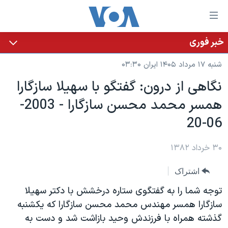
ینکهای
ابل
سترسی
خبر فوری
خانه
هش
شنبه ۱۷ مرداد ۱۴۰۵ ایران ۰۳:۳۰
نسخه سبک وب‌سایت
ه
نگاهی از درون: گفتگو با سهيلا سازگارا
حتوای
موضوع ها
همسر محمد محسن سازگارا - 2003-
صلی
برنامه های تلویزیونی
ایران
هش
06-20
جدول برنامه ها
ه
آمریکا
فحه
صفحه‌های ویژه
۳۰ خرداد ۱۳۸۲
جهان
صلی
فرکانس‌های صدای آمریکا
ورزشی
جام جهانی ۲۰۲۶
هش
اشتراک
پخش رادیویی
ه
گزیده‌ها
عملیات خشم حماسی
توجه شما را به گفتگوی ستاره درخشش با دکتر سهيلا
ستجو
۲۵۰سالگی آمریکا
ویژه برنامه‌ها
سازگارا همسر مهندس محمد محسن سازگارا که يکشنبه
یادگیری زبان انگلیسی
گذشته همراه با فرزندش وحيد بازاشت شد و دست به
ویدیوها
بایگانی برنامه‌های تلویزیونی