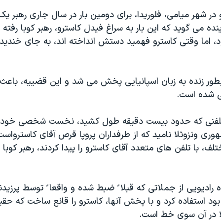
 در شهر ميامی، فلوريدا، برای دومين بار در سال جاری رهبر ي
نده می گويد که اين بار به سراغ فيدل کاسترو، رهبر کوبا رفته
اما وقتی کاسترو فهميد دستش انداخته اند، به جای خنديد
بطور زنده به زبان اسپانيايی پخش می شد و اين قضييه، باعث 
ی شده است.
 تلفنی که حدود بيست دقيقه طول کشيد، نخست شخصی خود را
ری ونزوئلا ناميد که از طرفداران پروپا قرص آقای کاسترواست
ف، با تلفن های متعدد آقای کاسترو را پيدا کردند، رهبر کوبا 
اه راديويی از جملاتی که قبلا ً ضبط شده و واقعا ً توسط پرزيد
بود استفاده کرد و با پخش آنها، کاسترو را قانع ساخت که حقيق
ا در آن سوی خط است.