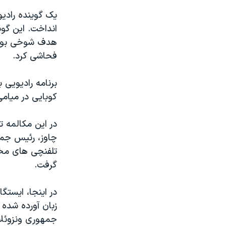
مستندها
فرهنگ و زندگی
يک گوينده راديو
حقوق شهروندی
انتخابات ریاست جمهوری آمریکا ۲۰۲۴
انداخت. اين گوي
اقتصادی
حمله جمهوری اسلامی به اسرائیل
هدف شوخی بود، 
فحاشی کرد.
رمز مهسا
علم و فناوری
اسرائیل در جنگ
ورزش زنان در ایران
برنامه راديويی 
گالری عکس
اعتراضات زن، زندگی، آزادی
کوبايی در ميام
آرشیو پخش زنده
مجموعه مستندهای دادخواهی
در اين مکالمه
تریبونال مردمی آبان ۹۸
چاوز، رئيس جمهو
دادگاه حمید نوری
تلفنچی های مختل
گرفت.
چهل سال گروگان‌گیری
قانون شفافیت دارائی کادر رهبری ایران
در اينجا، ايستگ
اعتراضات مردمی آبان ۹۸
زبان آورده شده 
جمهوری ونزوئل
اسرائیل در جنگ