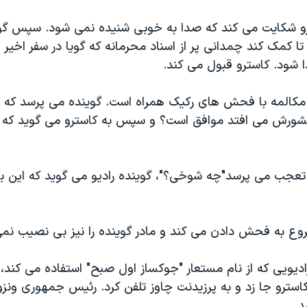
ترو شکايت می کند که صدا به خوبی شنيده نمی شود. سپس گوين
ا کمک کند چمدانی پر از اسناد محرمانه که گويا در سفر اخير چا
ا شود. کاسترو قبول می کند.
، مکالمه با فحش های رکيک همراه است. گوينده می پرسد که آيا
 کشورش می افتد موافق است؟ و سپس به کاسترو می گويد که
تعجب می پرسد"چه شوخی؟"، گوينده راديو می گويد که اين برنا
وع به فحش دادن می کند و مادر گوينده را نيز بی نصيب نمی 
راديويی که از نام مستعار "جوکساز اول صبح" استفاده می کند،
استرو جا زد و به پرزيدنت چاوز تلفن کرد. رئيس جمهوری ونزوئل
.