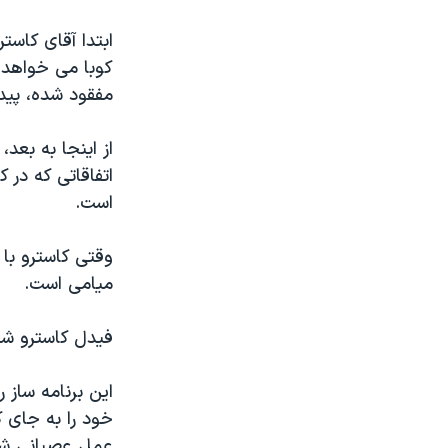
نرگس محمدی برنده جایزه نوبل صلح
ابتدا آقای کاس
همایش محافظه‌کاران آمریکا «سی‌پک»
کوبا می خواهد ت
مفقود شده، پيد
صفحه‌های ویژه
سفر پرزیدنت ترامپ به چین
از اينجا به بعد
اتفاقاتی که در
است.
وقتی کاسترو با 
ميامی است.
فيدل کاسترو شر
اين برنامه ساز 
خود را به جای ک
عمل عصبانی شد