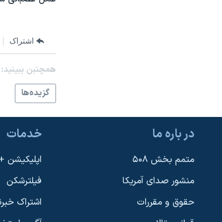
اشتراک
همچنبن ببینید:
گزيده‌ها
در باره ما
خدمات
متمم بخش ۵۰۸
اپلیکیشن +VOA
منشور صدای آمریکا
فیلترشکن
حقوق و مقررات
اشتراک خبرن