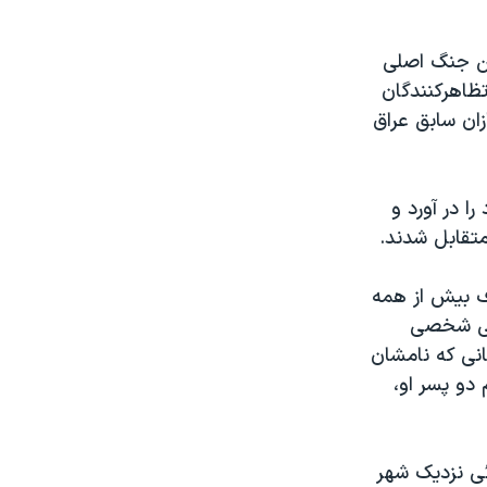
تن جنگ اصلی
تظاهرکنندگان
ازان سابق عراق
ا در آورد و
 متقابل شدند.
ف بيش از همه
شی شخصی
نی که نامشان
دو پسر او،
ئی نزديک شهر