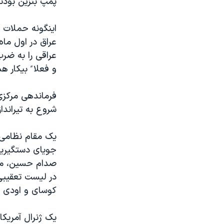
پمپ بنزين بودند
مستندها
فرهنگ و زندگی
حقوق شهروندی
انتخابات ریاست جمهوری آمریکا ۲۰۲۴
اينگونه حملات 
اقتصادی
حمله جمهوری اسلامی به اسرائیل
عراق در اول ماه
عراقی را به ضرب 
رمز مهسا
علم و فناوری
و فعلا ً بيکار 
اسرائیل در جنگ
ورزش زنان در ایران
گالری عکس
اعتراضات زن، زندگی، آزادی
فرماندهی مرکزی 
شروع به تيراندا
آرشیو پخش زنده
مجموعه مستندهای دادخواهی
تریبونال مردمی آبان ۹۸
يک مقام نظامی 
دادگاه حمید نوری
جويای دستگيري
صدام حسين، مشا
چهل سال گروگان‌گیری
در ليست تعقيبی 
قانون شفافیت دارائی کادر رهبری ایران
کوسای و اودی 
اعتراضات مردمی آبان ۹۸
يک ژنرال آمريکا
اسرائیل در جنگ