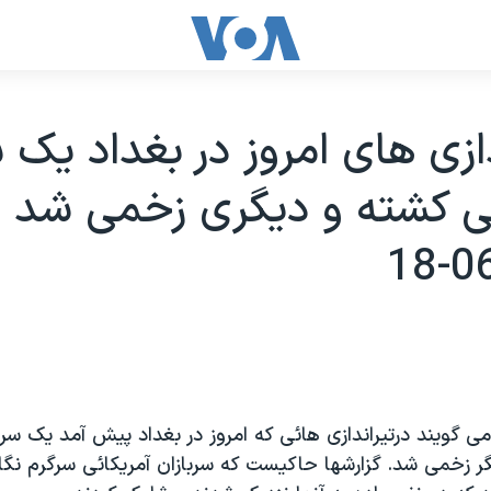
دازی های امروز در بغداد يک س
ی کشته و ديگری زخمی شد -
می گويند درتيراندازی هائی که امروز در بغداد پيش آمد يک سرب
ر زخمی شد. گزارشها حاکيست که سربازان آمريکائی سرگرم نگا