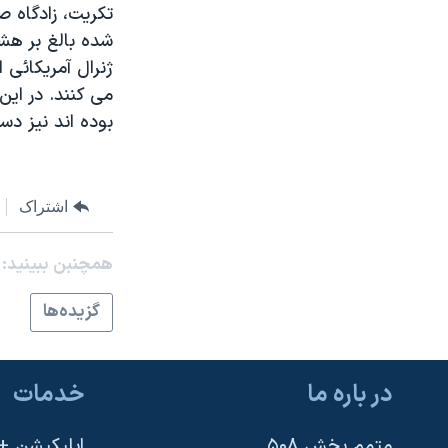
تکريت، زادگاه 
نرگس محمدی برنده جایزه نوبل صلح
شده بالغ بر هشت
همایش محافظه‌کاران آمریکا «سی‌پک»
ژنرال آمريکائی 
می کنند. در اي
صفحه‌های ویژه
بوده اند نيز دس
سفر پرزیدنت ترامپ به چین
اشتراک
همچنبن ببینید:
گزيده‌ها
در باره ما
خدمات
متمم بخش ۵۰۸
اپلیکیشن +VOA