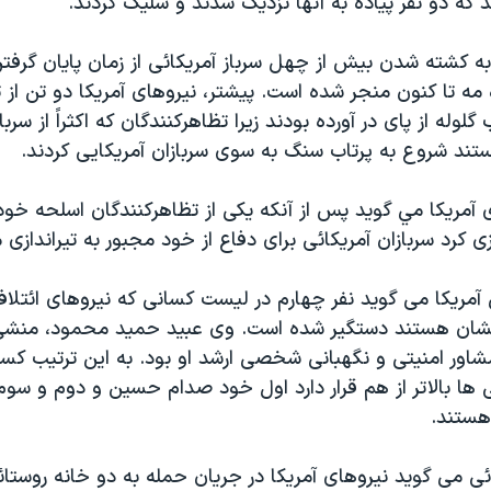
 که دو نفر پياده به آنها نزديک شدند و شليک کردند.
به کشته شدن بيش از چهل سرباز آمريکائی از زمان پايان گرف
 مه تا کنون منجر شده است. پيشتر، نيروهای آمريکا دو تن از 
گلوله از پای در آورده بودند زيرا تظاهرکنندگان که اکثراً از سرب
هستند شروع به پرتاب سنگ به سوی سربازان آمريکايی کردند.
آمريکا مي گويد پس از آنکه يکی از تظاهرکنندگان اسلحه خود ر
زی کرد سربازان آمريکائی برای دفاع از خود مجبور به تيراندازی
آمريکا می گويد نفر چهارم در ليست کسانی که نيروهای ائتلا
شان هستند دستگير شده است. وی عبيد حميد محمود، من
ور امنيتی و نگهبانی شخصی ارشد او بود. به اين ترتيب کسا
ها بالاتر از هم قرار دارد اول خود صدام حسين و دوم و سوم 
هستند.
ئی می گويد نيروهای آمريکا در جريان حمله به دو خانه روستا