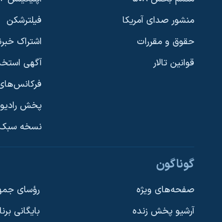
منشور صدای آمریکا
فیلترشکن
حقوق و مقررات
اشتراک خبرن
قوانین تالار
آگهی استخد
فرکانس‌های 
پخش رادیو
یادگیری زبان انگلیسی
نسخه سبک 
دنبال کنید
گوناگون
صفحه‌های ویژه
رؤسای جمهو
آرشیو پخش زنده
بایگانی برن
زبانهای مختلف