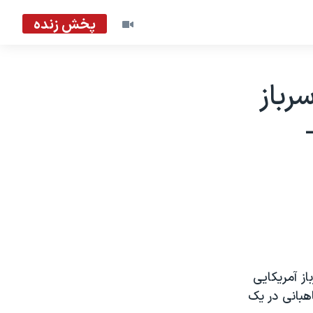
پخش زنده
رباز
از آمريکايی
هبانی در يک