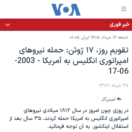
ینکهای
ابل
سترسی
خبر فوری
خانه
هش
جمعه ۱۶ مرداد ۱۴۰۵ ایران ۰۱:۰۵
نسخه سبک وب‌سایت
ه
تقويم روز، ۱۷ ژوئن: حمله نيروهای
حتوای
موضوع ها
امپراتوری انگليس به آمريکا - 2003-
صلی
برنامه های تلویزیونی
ایران
هش
06-17
جدول برنامه ها
ه
آمریکا
فحه
صفحه‌های ویژه
۲۷ خرداد ۱۳۸۲
جهان
صلی
فرکانس‌های صدای آمریکا
ورزشی
جام جهانی ۲۰۲۶
هش
اشتراک
پخش رادیویی
ه
گزیده‌ها
عملیات خشم حماسی
در روزی چون امروز در سال ۱۸۱۲ ميلادی نيروهای
ستجو
۲۵۰سالگی آمریکا
ویژه برنامه‌ها
امپراتوری انگليس به آمريکا حمله کردند، ۳۵ سال بعد از
یادگیری زبان انگلیسی
استقلال اينکشور. به آن توجه فرمائيد.
ویدیوها
بایگانی برنامه‌های تلویزیونی