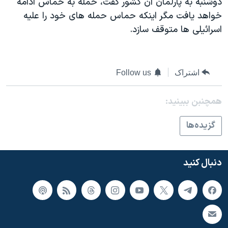
دوشنبه به پارلمان آن کشور گفت، حمله به حماس ادامه
اسرائیل در جنگ
خواهد يافت مگر اينکه حماس حمله های خود را عليه
نرگس محمدی برنده جایزه نوبل صلح
اسرائيلی ها متوقف سازد.
همایش محافظه‌کاران آمریکا «سی‌پک»
صفحه‌های ویژه
اشتراک
Follow us
سفر پرزیدنت ترامپ به چین
همچنبن ببینید:
گزيده‌ها
دنبال کنید