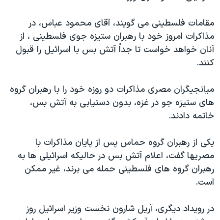
دنبال کنید
مستندها
فرهنگ و زندگی
مقامات فلسطينی می گويند، آقای محمود عباس، در
حقوق شهروندی
انتخابات ریاست جمهوری آمریکا ۲۰۲۴
مذاکرات امروز خود با رهبران ستيزه جوی فلسطينی ، از
اقتصادی
حمله جمهوری اسلامی به اسرائیل
آنان خواهد خواست تا جداً آتش بس با اسرائيل را قبول
کنند.
رمز مهسا
علم و فناوری
زبانهای مختلف
اسرائیل در جنگ
ورزش زنان در ایران
ميانجيگران مصری مذاکرات دو روزه خود را با رهبران گروه
گالری عکس
اعتراضات زن، زندگی، آزادی
های ستيزه جو در غزه، بدون دستيابی به آتش بس،
خاتمه دادند.
آرشیو پخش زنده
مجموعه مستندهای دادخواهی
تریبونال مردمی آبان ۹۸
يکی از رهبران گروه حماس پس از پايان مذاکرات با
دادگاه حمید نوری
مصريها گفت، اعلام آتش بس در حاليکه اسرائيلی ها به
رهبران گروه های فلسطينی حمله می برند، غير ممکن
چهل سال گروگان‌گیری
است.
قانون شفافیت دارائی کادر رهبری ایران
اعتراضات مردمی آبان ۹۸
در رويداد ديگری، آريل شارون نخست وزير اسرائيل روز