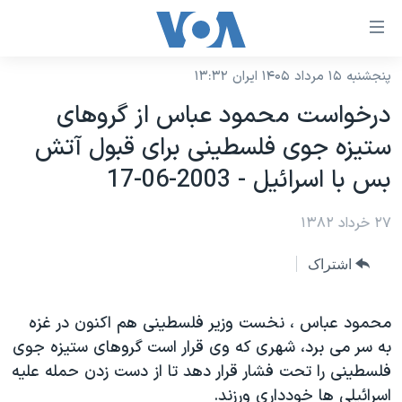
ینکهای
ابل
سترسی
پنجشنبه ۱۵ مرداد ۱۴۰۵ ایران ۱۳:۳۲
خانه
هش
درخواست محمود عباس از گروهای
نسخه سبک وب‌سایت
ه
ستيزه جوی فلسطينی برای قبول آتش
حتوای
موضوع ها
بس با اسرائيل - 2003-06-17
صلی
برنامه های تلویزیونی
ایران
هش
۲۷ خرداد ۱۳۸۲
جدول برنامه ها
ه
آمریکا
فحه
صفحه‌های ویژه
جهان
اشتراک
صلی
فرکانس‌های صدای آمریکا
ورزشی
جام جهانی ۲۰۲۶
هش
پخش رادیویی
محمود عباس ، نخست وزير فلسطينی هم اکنون در غزه
ه
گزیده‌ها
عملیات خشم حماسی
به سر می برد، شهری که وی قرار است گروهای ستيزه جوی
ستجو
۲۵۰سالگی آمریکا
ویژه برنامه‌ها
یادگیری زبان انگلیسی
فلسطينی را تحت فشار قرار دهد تا از دست زدن حمله عليه
ویدیوها
بایگانی برنامه‌های تلویزیونی
اسرائيلی ها خودداری ورزند.